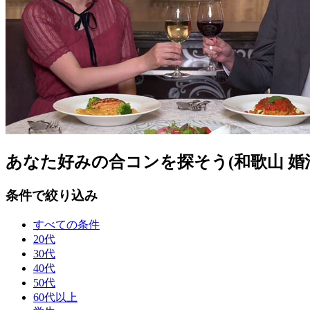
あなた好みの合コンを探そう(和歌山 婚
条件で絞り込み
すべての条件
20代
30代
40代
50代
60代以上