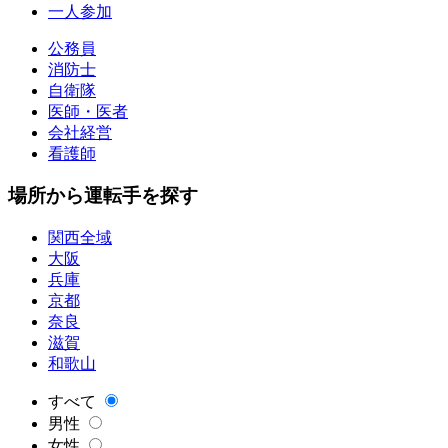
一人参加
公務員
消防士
自衛隊
医師・医者
会社経営
看護師
場所から運転手を探す
関西全域
大阪
兵庫
京都
奈良
滋賀
和歌山
すべて
男性
女性