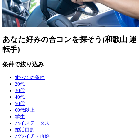
あなた好みの合コンを探そう(和歌山 運
転手)
条件で絞り込み
すべての条件
20代
30代
40代
50代
60代以上
学生
ハイステータス
婚活目的
バツイチ・再婚