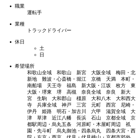
職業
運転手
業種
トラックドライバー
休日
土
日
希望場所
和歌山全域 和歌山 新宮 大阪全域 梅田・北
新地 難波・心斎橋・堀江 京橋 天満 本町・
南船場 天王寺 福島 新大阪・江坂 枚方 東
大阪・堺東 堺 高槻 奈良全域 奈良 新大
宮 生駒 大和郡山 橿原 大和八木 大和西大
寺 兵庫全域 神戸 三宮 元町 西宮 尼崎・
伊丹 姫路 明石・加古川 六甲 滋賀全域 大
津 草津 近江八幡 長浜 石山 京都全域 京
都駅周辺・烏丸五条 河原町・木屋町周辺 祇
園・先斗町 烏丸御池・四条烏丸 四条大宮・西
院・左京・西京 伏見・伏見桃山・京都市郊外