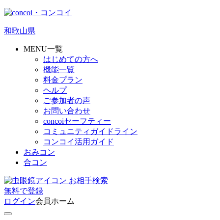
和歌山県
MENU一覧
はじめての方へ
機能一覧
料金プラン
ヘルプ
ご参加者の声
お問い合わせ
concoiセーフティー
コミュニティガイドライン
コンコイ活用ガイド
おみコン
合コン
お相手検索
無料
で
登録
ログイン
会員ホーム