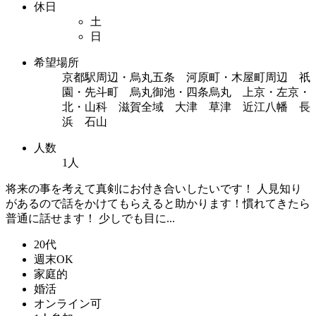
休日
土
日
希望場所
京都駅周辺・烏丸五条 河原町・木屋町周辺 祇
園・先斗町 烏丸御池・四条烏丸 上京・左京・
北・山科 滋賀全域 大津 草津 近江八幡 長
浜 石山
人数
1人
将来の事を考えて真剣にお付き合いしたいです！ 人見知り
があるので話をかけてもらえると助かります！慣れてきたら
普通に話せます！ 少しでも目に...
20代
週末OK
家庭的
婚活
オンライン可