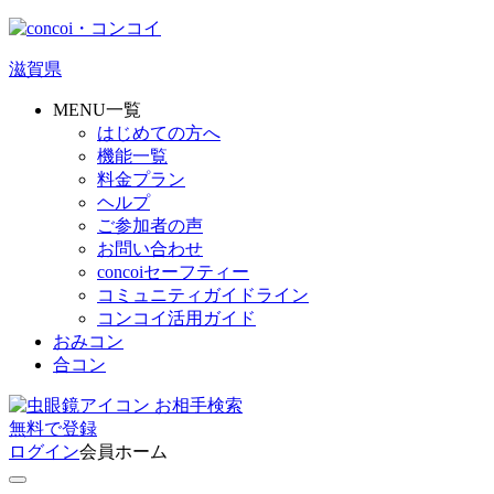
滋賀県
MENU一覧
はじめての方へ
機能一覧
料金プラン
ヘルプ
ご参加者の声
お問い合わせ
concoiセーフティー
コミュニティガイドライン
コンコイ活用ガイド
おみコン
合コン
お相手検索
無料
で
登録
ログイン
会員ホーム