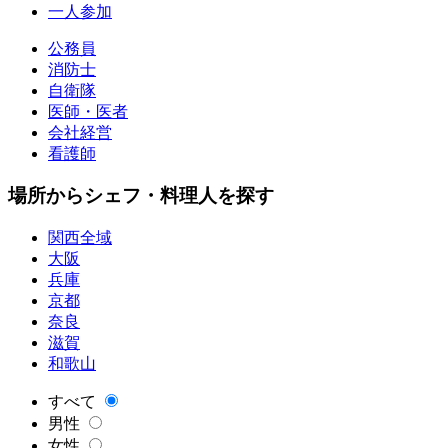
一人参加
公務員
消防士
自衛隊
医師・医者
会社経営
看護師
場所からシェフ・料理人を探す
関西全域
大阪
兵庫
京都
奈良
滋賀
和歌山
すべて
男性
女性