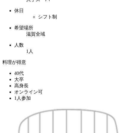
休日
シフト制
希望場所
滋賀全域
人数
1人
料理が得意
40代
大卒
高身長
オンライン可
1人参加