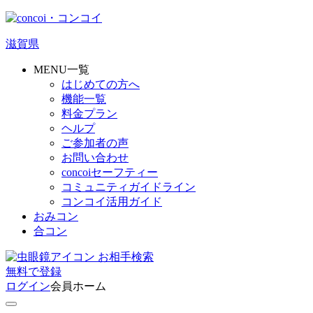
滋賀県
MENU一覧
はじめての方へ
機能一覧
料金プラン
ヘルプ
ご参加者の声
お問い合わせ
concoiセーフティー
コミュニティガイドライン
コンコイ活用ガイド
おみコン
合コン
お相手検索
無料
で
登録
ログイン
会員ホーム