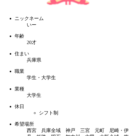
ニックネーム
いー
年齢
20才
住まい
兵庫県
職業
学生・大学生
業種
大学生
休日
シフト制
希望場所
西宮 兵庫全域 神戸 三宮 元町 尼崎・伊