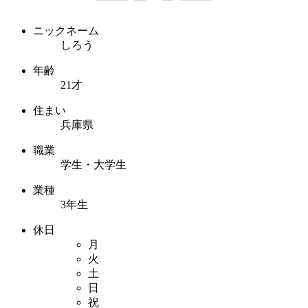
ニックネーム
しろう
年齢
21才
住まい
兵庫県
職業
学生・大学生
業種
3年生
休日
月
火
土
日
祝