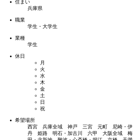
住まい
兵庫県
職業
学生・大学生
業種
学生
休日
月
火
水
木
金
土
日
祝
希望場所
西宮 兵庫全域 神戸 三宮 元町 尼崎・伊
丹 姫路 明石・加古川 六甲 大阪全域 梅
田・北新地 難波・心斎橋・堀江 京橋 天満