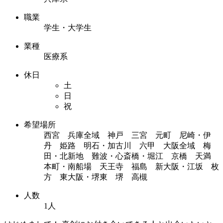
職業
学生・大学生
業種
医療系
休日
土
日
祝
希望場所
西宮 兵庫全域 神戸 三宮 元町 尼崎・伊
丹 姫路 明石・加古川 六甲 大阪全域 梅
田・北新地 難波・心斎橋・堀江 京橋 天満
本町・南船場 天王寺 福島 新大阪・江坂 枚
方 東大阪・堺東 堺 高槻
人数
1人