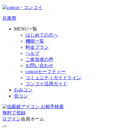
兵庫県
MENU一覧
はじめての方へ
機能一覧
料金プラン
ヘルプ
ご参加者の声
お問い合わせ
concoiセーフティー
コミュニティガイドライン
コンコイ活用ガイド
おみコン
合コン
お相手検索
無料
で
登録
ログイン
会員ホーム