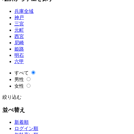
兵庫全域
神戸
三宮
元町
西宮
尼崎
姫路
明石
六甲
すべて
男性
女性
絞り込む
並べ替え
新着順
ログイン順