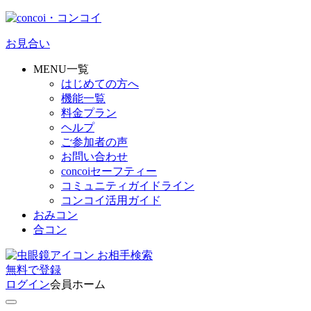
お見合い
MENU一覧
はじめての方へ
機能一覧
料金プラン
ヘルプ
ご参加者の声
お問い合わせ
concoiセーフティー
コミュニティガイドライン
コンコイ活用ガイド
おみコン
合コン
お相手検索
無料
で
登録
ログイン
会員ホーム