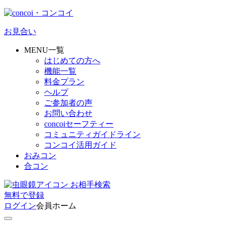
お見合い
MENU一覧
はじめての方へ
機能一覧
料金プラン
ヘルプ
ご参加者の声
お問い合わせ
concoiセーフティー
コミュニティガイドライン
コンコイ活用ガイド
おみコン
合コン
お相手検索
無料
で
登録
ログイン
会員ホーム