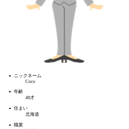
ニックネーム
Coco
年齢
48才
住まい
北海道
職業