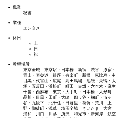
職業
秘書
業種
エンタメ
休日
土
日
祝
希望場所
東京全域 東京駅・日本橋 新宿 渋谷 原宿・
青山・表参道 銀座・有楽町・新橋 恵比寿・中
目黒・代官山・広尾 高田馬場 池袋・巣鴨・大
塚・五反田・浜松町 町田 赤坂・六本木・麻生
十番・西麻布 東京・大手町・日本橋・人形町
品川・目黒・田町・大崎 四ッ谷・麹町・市ヶ
谷・九段下 北千住・日暮里・葛飾・荒川 上
野・御徒町・浅草 埼玉全域 さいたま 大宮
浦和 川口 川越 所沢 和光市・新河岸 航空