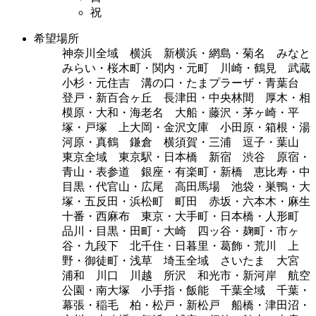
祝
希望場所
神奈川全域 横浜 新横浜・網島・菊名 みなと
みらい・桜木町・関内・元町 川崎・鶴見 武蔵
小杉・元住吉 溝の口・たまプラーザ・青葉台
登戸・新百合ヶ丘 長津田・中央林間 厚木・相
模原・大和・海老名 大船・藤沢・茅ヶ崎・平
塚・戸塚 上大岡・金沢文庫 小田原・箱根・湯
河原・真鶴 鎌倉 横須賀・三浦 逗子・葉山
東京全域 東京駅・日本橋 新宿 渋谷 原宿・
青山・表参道 銀座・有楽町・新橋 恵比寿・中
目黒・代官山・広尾 高田馬場 池袋・巣鴨・大
塚・五反田・浜松町 町田 赤坂・六本木・麻生
十番・西麻布 東京・大手町・日本橋・人形町
品川・目黒・田町・大崎 四ッ谷・麹町・市ヶ
谷・九段下 北千住・日暮里・葛飾・荒川 上
野・御徒町・浅草 埼玉全域 さいたま 大宮
浦和 川口 川越 所沢 和光市・新河岸 航空
公園・南大塚 小手指・飯能 千葉全域 千葉・
幕張・稲毛 柏・松戸・新松戸 船橋・津田沼・