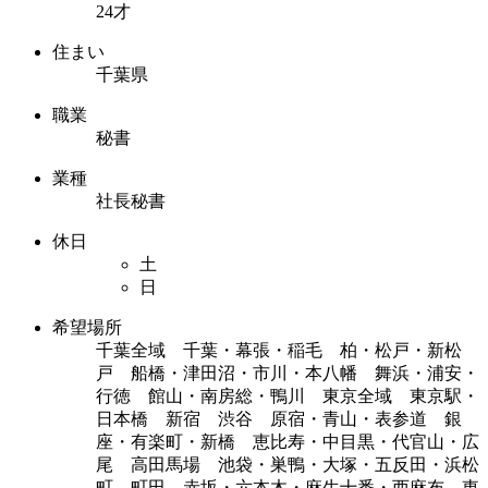
24才
住まい
千葉県
職業
秘書
業種
社長秘書
休日
土
日
希望場所
千葉全域 千葉・幕張・稲毛 柏・松戸・新松
戸 船橋・津田沼・市川・本八幡 舞浜・浦安・
行徳 館山・南房総・鴨川 東京全域 東京駅・
日本橋 新宿 渋谷 原宿・青山・表参道 銀
座・有楽町・新橋 恵比寿・中目黒・代官山・広
尾 高田馬場 池袋・巣鴨・大塚・五反田・浜松
町 町田 赤坂・六本木・麻生十番・西麻布 東