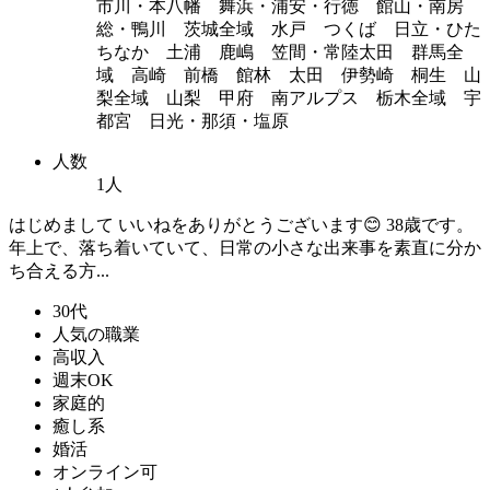
市川・本八幡 舞浜・浦安・行徳 館山・南房
総・鴨川 茨城全域 水戸 つくば 日立・ひた
ちなか 土浦 鹿嶋 笠間・常陸太田 群馬全
域 高崎 前橋 館林 太田 伊勢崎 桐生 山
梨全域 山梨 甲府 南アルプス 栃木全域 宇
都宮 日光・那須・塩原
人数
1人
はじめまして いいねをありがとうございます😊 38歳です。
年上で、落ち着いていて、日常の小さな出来事を素直に分か
ち合える方...
30代
人気の職業
高収入
週末OK
家庭的
癒し系
婚活
オンライン可