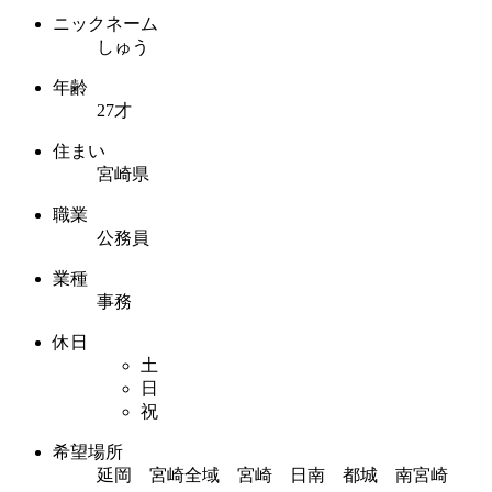
ニックネーム
しゅう
年齢
27才
住まい
宮崎県
職業
公務員
業種
事務
休日
土
日
祝
希望場所
延岡 宮崎全域 宮崎 日南 都城 南宮崎