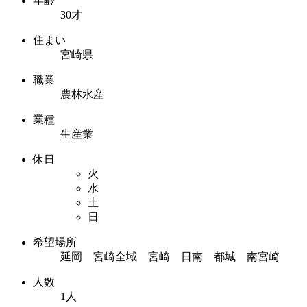
年齢
30才
住まい
宮崎県
職業
農林水産
業種
生産業
休日
火
水
土
日
希望場所
延岡 宮崎全域 宮崎 日南 都城 南宮崎
人数
1人