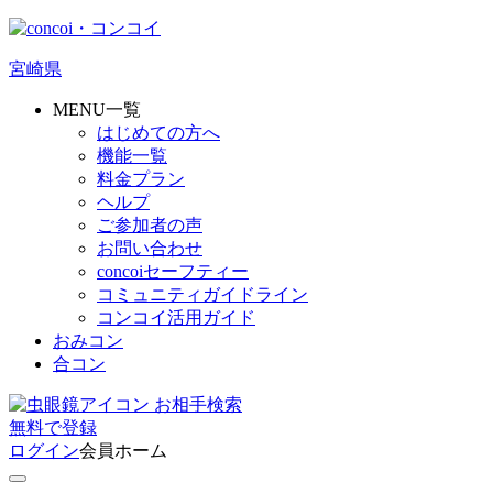
宮崎県
MENU一覧
はじめての方へ
機能一覧
料金プラン
ヘルプ
ご参加者の声
お問い合わせ
concoiセーフティー
コミュニティガイドライン
コンコイ活用ガイド
おみコン
合コン
お相手検索
無料
で
登録
ログイン
会員ホーム