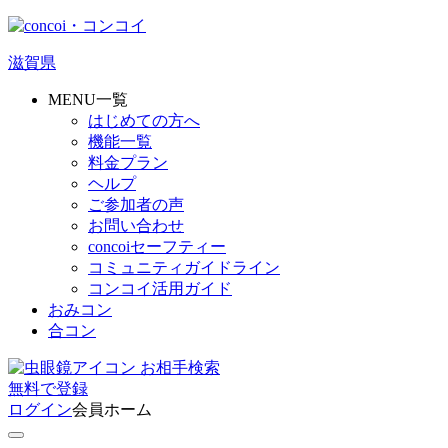
滋賀県
MENU一覧
はじめての方へ
機能一覧
料金プラン
ヘルプ
ご参加者の声
お問い合わせ
concoiセーフティー
コミュニティガイドライン
コンコイ活用ガイド
おみコン
合コン
お相手検索
無料
で
登録
ログイン
会員ホーム