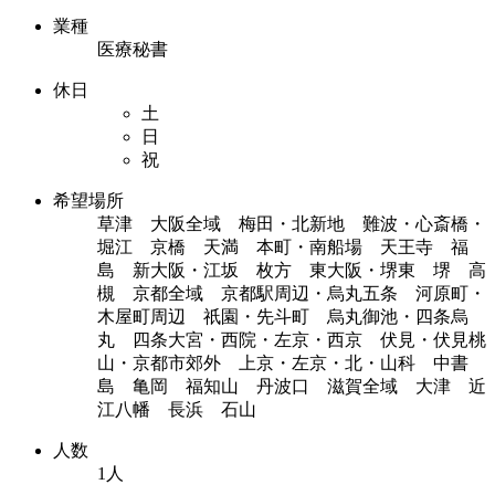
業種
医療秘書
休日
土
日
祝
希望場所
草津 大阪全域 梅田・北新地 難波・心斎橋・
堀江 京橋 天満 本町・南船場 天王寺 福
島 新大阪・江坂 枚方 東大阪・堺東 堺 高
槻 京都全域 京都駅周辺・烏丸五条 河原町・
木屋町周辺 祇園・先斗町 烏丸御池・四条烏
丸 四条大宮・西院・左京・西京 伏見・伏見桃
山・京都市郊外 上京・左京・北・山科 中書
島 亀岡 福知山 丹波口 滋賀全域 大津 近
江八幡 長浜 石山
人数
1人