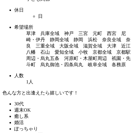
休日
日
希望場所
草津 兵庫全域 神戸 三宮 元町 西宮 尼
崎・伊丹 静岡全域 静岡 浜松 奈良全域 奈
良 三重全域 大阪全域 滋賀全域 大津 近江
八幡 石山 愛知全域 小牧 京都全域 京都駅
周辺・烏丸五条 河原町・木屋町周辺 祇園・先
斗町 烏丸御池・四条烏丸 岐阜全域 各務原
人数
1人
色んな方と出逢えたら嬉しいです！
30代
週末OK
癒し系
婚活
ぽっちゃり