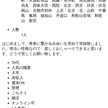
町・木屋町周辺 祇園・先斗町 烏丸御池・四条
烏丸 四条大宮・西院・左京・西京 伏見・伏見
桃山・京都市郊外 上京・左京・北・山科 中書
島 亀岡 福知山 丹波口 和歌山全域 和歌
山 新宮
人数
1人
はじめまして。将来に繋がる出会いを求めて登録致しまし
た。明るい性格なので、楽しくおしゃべりできると思いま
す。どうぞ宜しくお願い致します。
50代
人気の職業
大卒
高収入
週末OK
禁煙
ごちそう
婚活
オンライン可