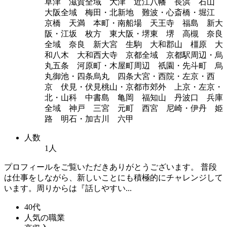
草津 滋賀全域 大津 近江八幡 長浜 石山
大阪全域 梅田・北新地 難波・心斎橋・堀江
京橋 天満 本町・南船場 天王寺 福島 新大
阪・江坂 枚方 東大阪・堺東 堺 高槻 奈良
全域 奈良 新大宮 生駒 大和郡山 橿原 大
和八木 大和西大寺 京都全域 京都駅周辺・烏
丸五条 河原町・木屋町周辺 祇園・先斗町 烏
丸御池・四条烏丸 四条大宮・西院・左京・西
京 伏見・伏見桃山・京都市郊外 上京・左京・
北・山科 中書島 亀岡 福知山 丹波口 兵庫
全域 神戸 三宮 元町 西宮 尼崎・伊丹 姫
路 明石・加古川 六甲
人数
1人
プロフィールをご覧いただきありがとうございます。 普段
は仕事をしながら、新しいことにも積極的にチャレンジして
います。周りからは『話しやすい...
40代
人気の職業