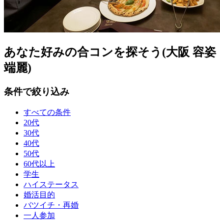
あなた好みの合コンを探そう(大阪 容姿
端麗)
条件で絞り込み
すべての条件
20代
30代
40代
50代
60代以上
学生
ハイステータス
婚活目的
バツイチ・再婚
一人参加