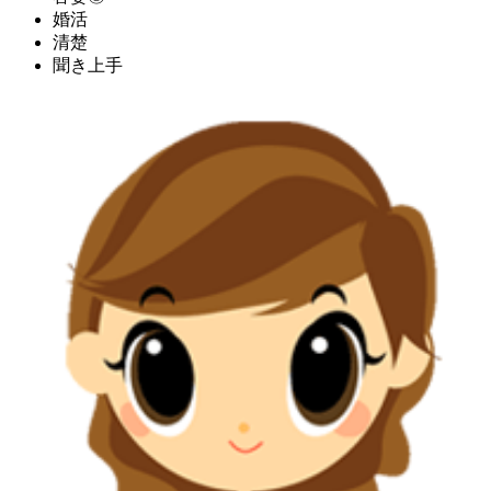
婚活
清楚
聞き上手