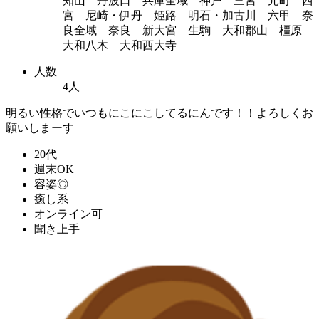
知山 丹波口 兵庫全域 神戸 三宮 元町 西
宮 尼崎・伊丹 姫路 明石・加古川 六甲 奈
良全域 奈良 新大宮 生駒 大和郡山 橿原
大和八木 大和西大寺
人数
4人
明るい性格でいつもにこにこしてるにんです！！よろしくお
願いしまーす
20代
週末OK
容姿◎
癒し系
オンライン可
聞き上手