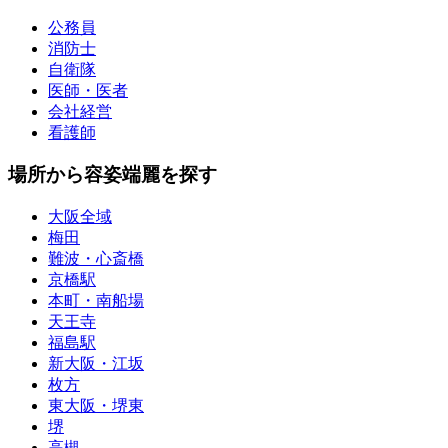
公務員
消防士
自衛隊
医師・医者
会社経営
看護師
場所から容姿端麗を探す
大阪全域
梅田
難波・心斎橋
京橋駅
本町・南船場
天王寺
福島駅
新大阪・江坂
枚方
東大阪・堺東
堺
高槻