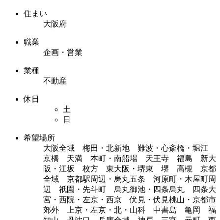
住まい
大阪府
職業
企画・営業
業種
不動産
休日
土
日
希望場所
大阪全域 梅田・北新地 難波・心斎橋・堀江
京橋 天満 本町・南船場 天王寺 福島 新大
阪・江坂 枚方 東大阪・堺東 堺 高槻 京都
全域 京都駅周辺・烏丸五条 河原町・木屋町周
辺 祇園・先斗町 烏丸御池・四条烏丸 四条大
宮・西院・左京・西京 伏見・伏見桃山・京都市
郊外 上京・左京・北・山科 中書島 亀岡 福