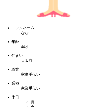
ニックネーム
なな
年齢
44才
住まい
大阪府
職業
家事手伝い
業種
家業手伝い
休日
月