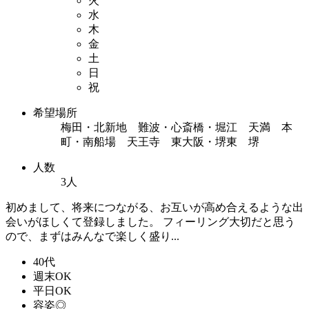
火
水
木
金
土
日
祝
希望場所
梅田・北新地 難波・心斎橋・堀江 天満 本
町・南船場 天王寺 東大阪・堺東 堺
人数
3人
初めまして、将来につながる、お互いが高め合えるような出
会いがほしくて登録しました。 フィーリング大切だと思う
ので、まずはみんなで楽しく盛り...
40代
週末OK
平日OK
容姿◎