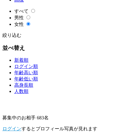
すべて
男性
女性
絞り込む
並べ替え
新着順
ログイン順
年齢高い順
年齢低い順
高身長順
人数順
募集中のお相手 683名
ログイン
するとプロフィール写真が見れます