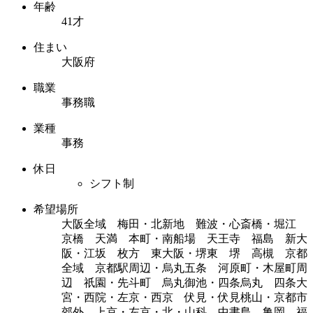
年齢
41才
住まい
大阪府
職業
事務職
業種
事務
休日
シフト制
希望場所
大阪全域 梅田・北新地 難波・心斎橋・堀江
京橋 天満 本町・南船場 天王寺 福島 新大
阪・江坂 枚方 東大阪・堺東 堺 高槻 京都
全域 京都駅周辺・烏丸五条 河原町・木屋町周
辺 祇園・先斗町 烏丸御池・四条烏丸 四条大
宮・西院・左京・西京 伏見・伏見桃山・京都市
郊外 上京・左京・北・山科 中書島 亀岡 福