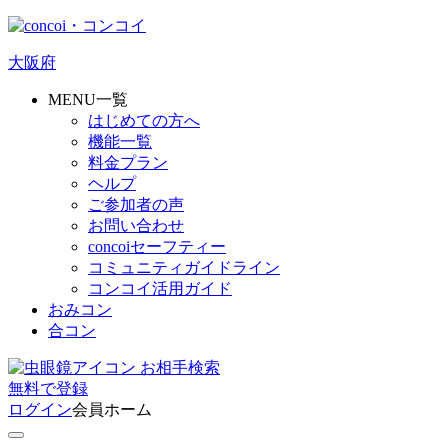
大阪府
MENU一覧
はじめての方へ
機能一覧
料金プラン
ヘルプ
ご参加者の声
お問い合わせ
concoiセーフティー
コミュニティガイドライン
コンコイ活用ガイド
おみコン
合コン
お相手検索
無料
で
登録
ログイン
会員ホーム