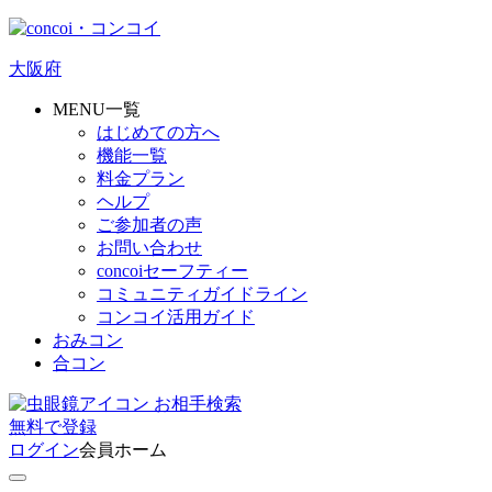
大阪府
MENU一覧
はじめての方へ
機能一覧
料金プラン
ヘルプ
ご参加者の声
お問い合わせ
concoiセーフティー
コミュニティガイドライン
コンコイ活用ガイド
おみコン
合コン
お相手検索
無料
で
登録
ログイン
会員ホーム