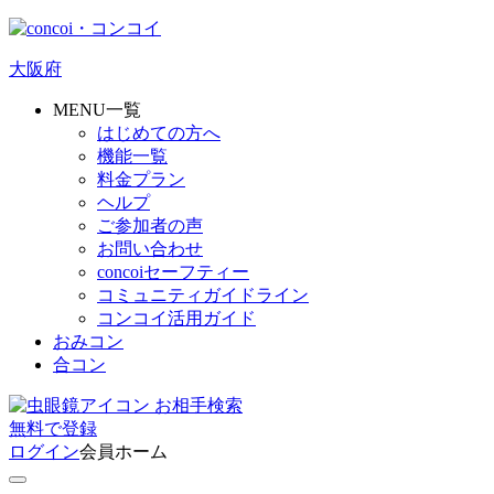
大阪府
MENU一覧
はじめての方へ
機能一覧
料金プラン
ヘルプ
ご参加者の声
お問い合わせ
concoiセーフティー
コミュニティガイドライン
コンコイ活用ガイド
おみコン
合コン
お相手検索
無料
で
登録
ログイン
会員ホーム