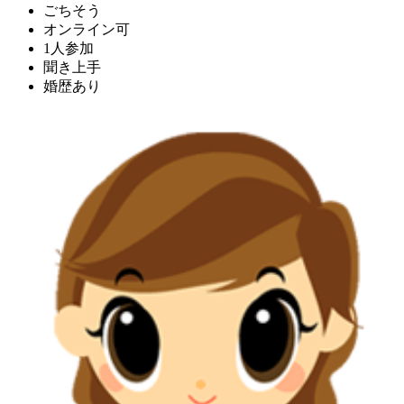
ごちそう
オンライン可
1人参加
聞き上手
婚歴あり