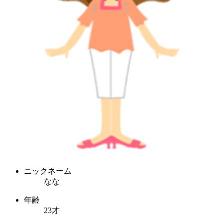
ニックネーム
なな
年齢
23才