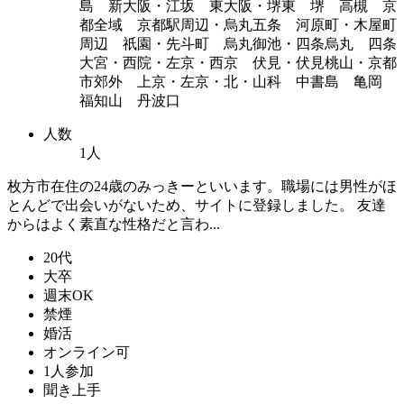
島 新大阪・江坂 東大阪・堺東 堺 高槻 京
都全域 京都駅周辺・烏丸五条 河原町・木屋町
周辺 祇園・先斗町 烏丸御池・四条烏丸 四条
大宮・西院・左京・西京 伏見・伏見桃山・京都
市郊外 上京・左京・北・山科 中書島 亀岡
福知山 丹波口
人数
1人
枚方市在住の24歳のみっきーといいます。職場には男性がほ
とんどで出会いがないため、サイトに登録しました。 友達
からはよく素直な性格だと言わ...
20代
大卒
週末OK
禁煙
婚活
オンライン可
1人参加
聞き上手