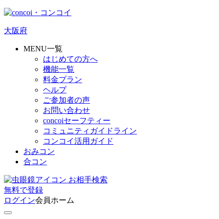
大阪府
MENU一覧
はじめての方へ
機能一覧
料金プラン
ヘルプ
ご参加者の声
お問い合わせ
concoiセーフティー
コミュニティガイドライン
コンコイ活用ガイド
おみコン
合コン
お相手検索
無料
で
登録
ログイン
会員ホーム