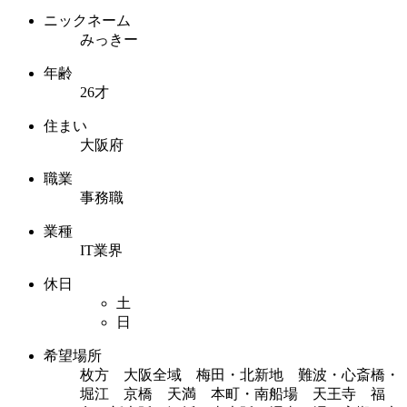
ニックネーム
みっきー
年齢
26才
住まい
大阪府
職業
事務職
業種
IT業界
休日
土
日
希望場所
枚方 大阪全域 梅田・北新地 難波・心斎橋・
堀江 京橋 天満 本町・南船場 天王寺 福