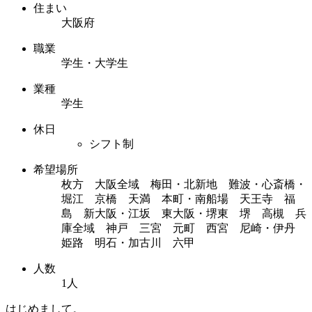
住まい
大阪府
職業
学生・大学生
業種
学生
休日
シフト制
希望場所
枚方 大阪全域 梅田・北新地 難波・心斎橋・
堀江 京橋 天満 本町・南船場 天王寺 福
島 新大阪・江坂 東大阪・堺東 堺 高槻 兵
庫全域 神戸 三宮 元町 西宮 尼崎・伊丹
姫路 明石・加古川 六甲
人数
1人
はじめまして。