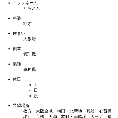
ニックネーム
ともとも
年齢
52才
住まい
大阪府
職業
管理職
業種
事務職
休日
土
日
祝
希望場所
枚方 大阪全域 梅田・北新地 難波・心斎橋・
堀江 京橋 天満 本町・南船場 天王寺 福