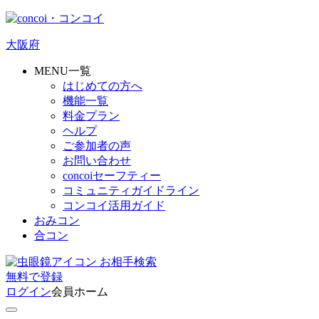
大阪府
MENU一覧
はじめての方へ
機能一覧
料金プラン
ヘルプ
ご参加者の声
お問い合わせ
concoiセーフティー
コミュニティガイドライン
コンコイ活用ガイド
おみコン
合コン
お相手検索
無料
で
登録
ログイン
会員ホーム