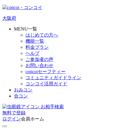
大阪府
MENU一覧
はじめての方へ
機能一覧
料金プラン
ヘルプ
ご参加者の声
お問い合わせ
concoiセーフティー
コミュニティガイドライン
コンコイ活用ガイド
おみコン
合コン
お相手検索
無料
で
登録
ログイン
会員ホーム