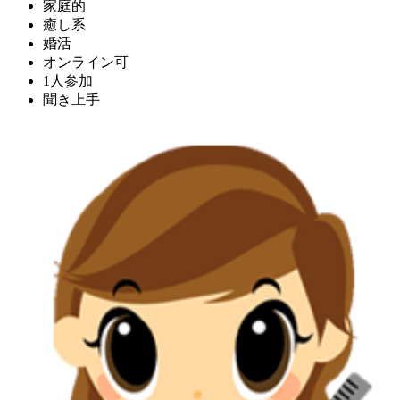
家庭的
癒し系
婚活
オンライン可
1人参加
聞き上手