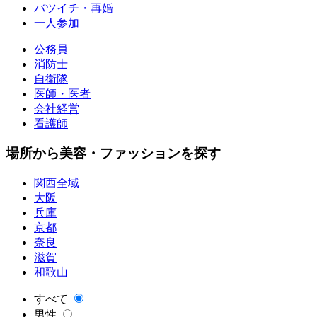
バツイチ・再婚
一人参加
公務員
消防士
自衛隊
医師・医者
会社経営
看護師
場所から美容・ファッションを探す
関西全域
大阪
兵庫
京都
奈良
滋賀
和歌山
すべて
男性