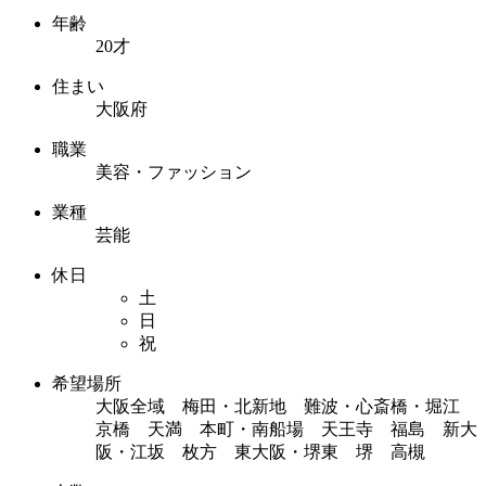
年齢
20才
住まい
大阪府
職業
美容・ファッション
業種
芸能
休日
土
日
祝
希望場所
大阪全域 梅田・北新地 難波・心斎橋・堀江
京橋 天満 本町・南船場 天王寺 福島 新大
阪・江坂 枚方 東大阪・堺東 堺 高槻