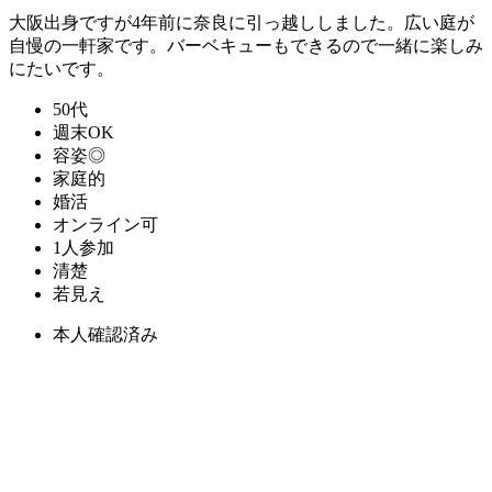
大阪出身ですが4年前に奈良に引っ越ししました。広い庭が
自慢の一軒家です。バーベキューもできるので一緒に楽しみ
にたいです。
50代
週末OK
容姿◎
家庭的
婚活
オンライン可
1人参加
清楚
若見え
本人確認済み