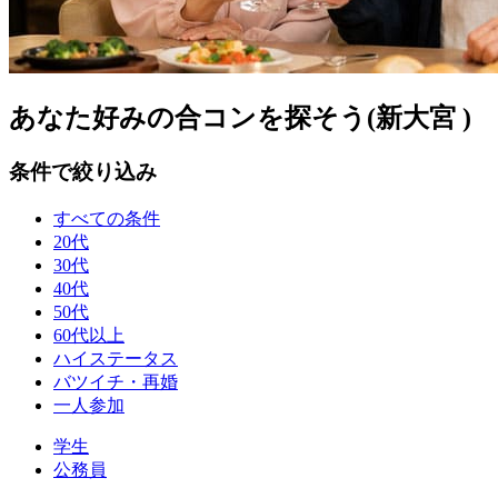
あなた好みの合コンを探そう(新大宮 )
条件で絞り込み
すべての条件
20代
30代
40代
50代
60代以上
ハイステータス
バツイチ・再婚
一人参加
学生
公務員