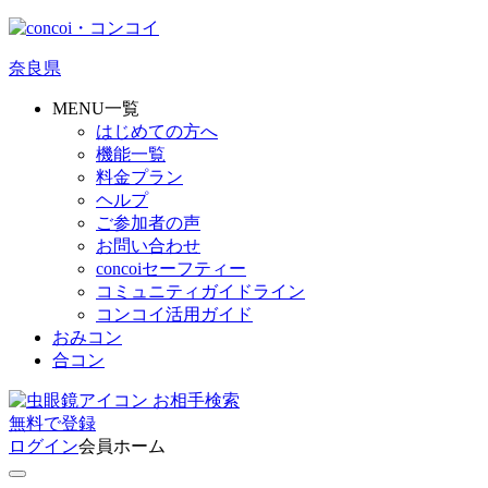
奈良県
MENU一覧
はじめての方へ
機能一覧
料金プラン
ヘルプ
ご参加者の声
お問い合わせ
concoiセーフティー
コミュニティガイドライン
コンコイ活用ガイド
おみコン
合コン
お相手検索
無料
で
登録
ログイン
会員ホーム