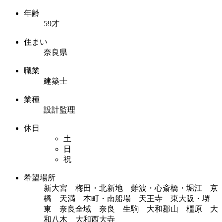
年齢
59才
住まい
奈良県
職業
建築士
業種
設計監理
休日
土
日
祝
希望場所
新大宮 梅田・北新地 難波・心斎橋・堀江 京
橋 天満 本町・南船場 天王寺 東大阪・堺
東 奈良全域 奈良 生駒 大和郡山 橿原 大
和八木 大和西大寺