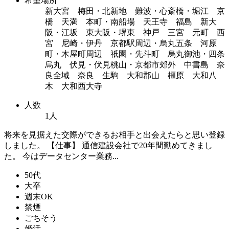
希望場所
新大宮 梅田・北新地 難波・心斎橋・堀江 京
橋 天満 本町・南船場 天王寺 福島 新大
阪・江坂 東大阪・堺東 神戸 三宮 元町 西
宮 尼崎・伊丹 京都駅周辺・烏丸五条 河原
町・木屋町周辺 祇園・先斗町 烏丸御池・四条
烏丸 伏見・伏見桃山・京都市郊外 中書島 奈
良全域 奈良 生駒 大和郡山 橿原 大和八
木 大和西大寺
人数
1人
将来を見据えた交際ができるお相手と出会えたらと思い登録
しました。 【仕事】 通信建設会社で20年間勤めてきまし
た。 今はデータセンター業務...
50代
大卒
週末OK
禁煙
ごちそう
婚活