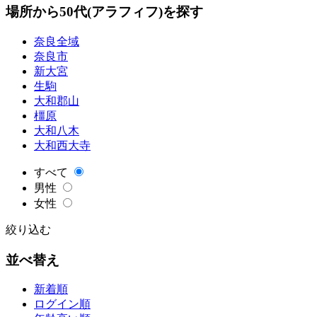
場所から50代(アラフィフ)を探す
奈良全域
奈良市
新大宮
生駒
大和郡山
橿原
大和八木
大和西大寺
すべて
男性
女性
絞り込む
並べ替え
新着順
ログイン順