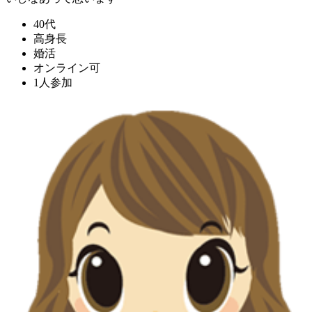
40代
高身長
婚活
オンライン可
1人参加