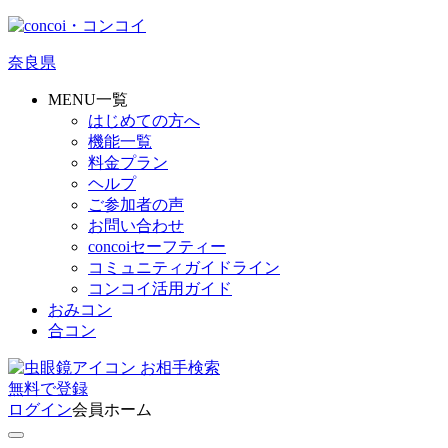
奈良県
MENU一覧
はじめての方へ
機能一覧
料金プラン
ヘルプ
ご参加者の声
お問い合わせ
concoiセーフティー
コミュニティガイドライン
コンコイ活用ガイド
おみコン
合コン
お相手検索
無料
で
登録
ログイン
会員ホーム