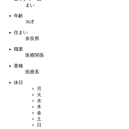
まい
年齢
36才
住まい
奈良県
職業
医療関係
業種
医療系
休日
月
火
水
木
金
土
日