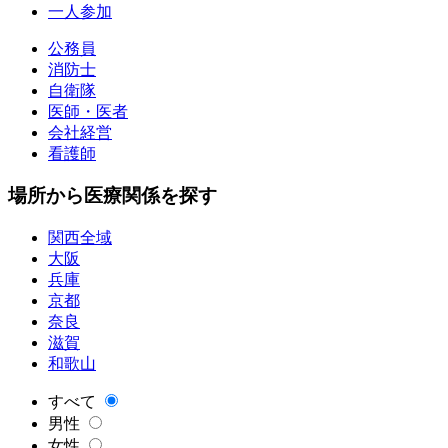
一人参加
公務員
消防士
自衛隊
医師・医者
会社経営
看護師
場所から医療関係を探す
関西全域
大阪
兵庫
京都
奈良
滋賀
和歌山
すべて
男性
女性