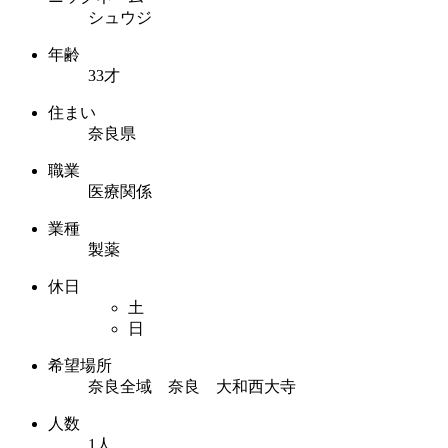
シュウジ
年齢
33才
住まい
奈良県
職業
医療関係
業種
製薬
休日
土
日
希望場所
奈良全域 奈良 大和西大寺
人数
1人