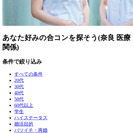
あなた好みの合コンを探そう(奈良 医療
関係)
条件で絞り込み
すべての条件
20代
30代
40代
50代
60代以上
学生
ハイステータス
婚活目的
バツイチ・再婚