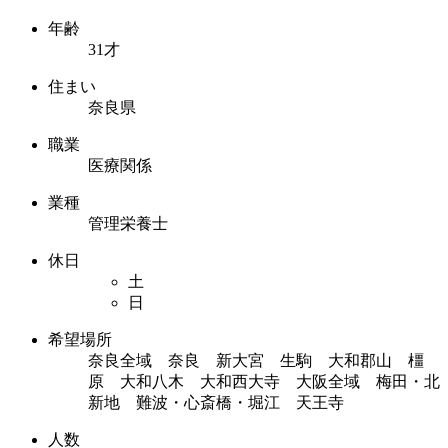
年齢
31才
住まい
奈良県
職業
医療関係
業種
管理栄養士
休日
土
日
希望場所
奈良全域 奈良 新大宮 生駒 大和郡山 橿
原 大和八木 大和西大寺 大阪全域 梅田・北
新地 難波・心斎橋・堀江 天王寺
人数