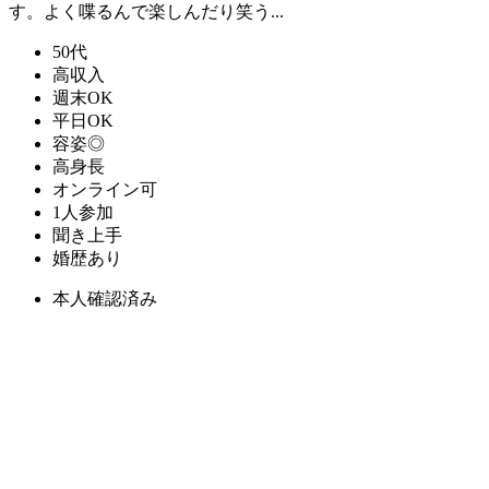
す。よく喋るんで楽しんだり笑う...
50代
高収入
週末OK
平日OK
容姿◎
高身長
オンライン可
1人参加
聞き上手
婚歴あり
本人確認済み