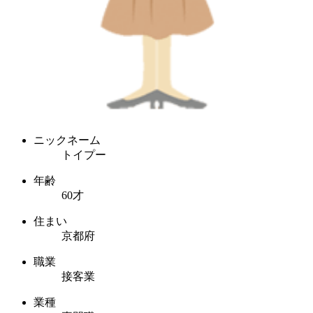
ニックネーム
トイプー
年齢
60才
住まい
京都府
職業
接客業
業種