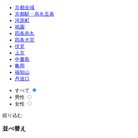
京都全域
京都駅・烏丸五条
河原町
祇園
四条烏丸
四条大宮
伏見
上京
中書島
亀岡
福知山
丹波口
すべて
男性
女性
絞り込む
並べ替え