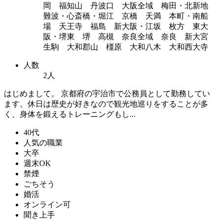
岡 福知山 丹波口 大阪全域 梅田・北新地
難波・心斎橋・堀江 京橋 天満 本町・南船
場 天王寺 福島 新大阪・江坂 枚方 東大
阪・堺東 堺 高槻 奈良全域 奈良 新大宮
生駒 大和郡山 橿原 大和八木 大和西大寺
人数
2人
はじめまして。 京都府の宇治市で公務員として勤務してい
ます。休日は歴史が好きなので観光地巡りをすることが多
く、身体を鍛えるトレーニングもし...
40代
人気の職業
大卒
週末OK
禁煙
ごちそう
婚活
オンライン可
聞き上手