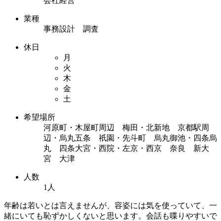
会社経営
業種
事務設計 調査
休日
月
火
木
金
土
希望場所
河原町・木屋町周辺 梅田・北新地 京都駅周
辺・烏丸五条 祇園・先斗町 烏丸御池・四条烏
丸 四条大宮・西院・左京・西京 奈良 新大
宮 大津
人数
1人
年齢は若いとは言えませんが、容姿には気を使っていて、一
緒にいても恥ずかしくないと思います。会話も喋りやすいで