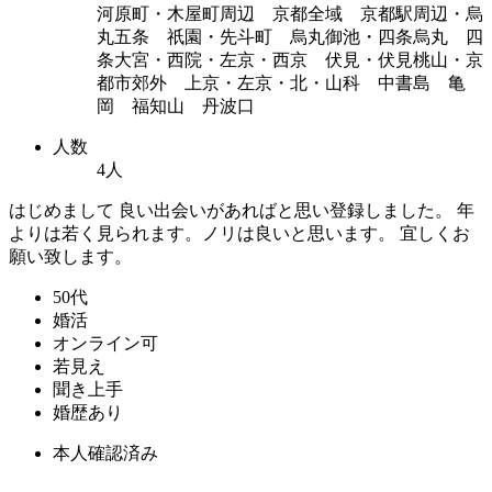
河原町・木屋町周辺 京都全域 京都駅周辺・烏
丸五条 祇園・先斗町 烏丸御池・四条烏丸 四
条大宮・西院・左京・西京 伏見・伏見桃山・京
都市郊外 上京・左京・北・山科 中書島 亀
岡 福知山 丹波口
人数
4人
はじめまして 良い出会いがあればと思い登録しました。 年
よりは若く見られます。ノリは良いと思います。 宜しくお
願い致します。
50代
婚活
オンライン可
若見え
聞き上手
婚歴あり
本人確認済み