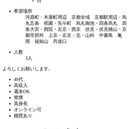
日
希望場所
河原町・木屋町周辺 京都全域 京都駅周辺・烏
丸五条 祇園・先斗町 烏丸御池・四条烏丸 四
条大宮・西院・左京・西京 伏見・伏見桃山・京
都市郊外 上京・左京・北・山科 中書島 亀
岡 福知山 丹波口
人数
3人
よろしくお願いします。
40代
高収入
週末OK
禁煙
高身長
オンライン可
婚歴あり