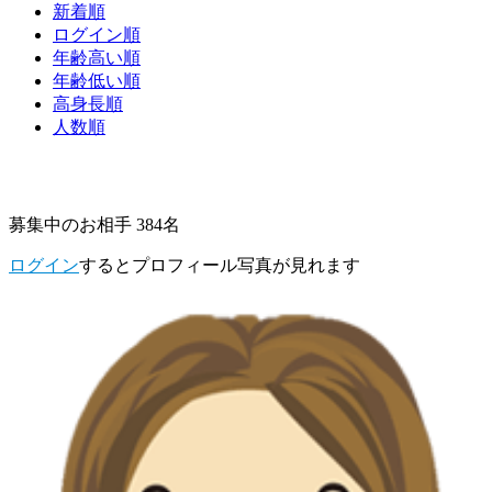
新着順
ログイン順
年齢高い順
年齢低い順
高身長順
人数順
募集中のお相手 384名
ログイン
するとプロフィール写真が見れます