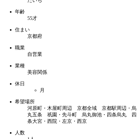
たいち
年齢
55才
住まい
京都府
職業
自営業
業種
美容関係
休日
月
希望場所
河原町・木屋町周辺 京都全域 京都駅周辺・烏
丸五条 祇園・先斗町 烏丸御池・四条烏丸 四
条大宮・西院・左京・西京
人数