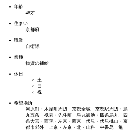
年齢
48才
住まい
京都府
職業
自衛隊
業種
物資の補給
休日
土
日
祝
希望場所
河原町・木屋町周辺 京都全域 京都駅周辺・烏
丸五条 祇園・先斗町 烏丸御池・四条烏丸 四
条大宮・西院・左京・西京 伏見・伏見桃山・京
都市郊外 上京・左京・北・山科 中書島 亀