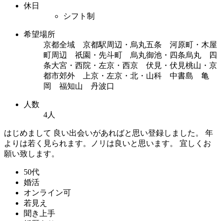
休日
シフト制
希望場所
京都全域 京都駅周辺・烏丸五条 河原町・木屋
町周辺 祇園・先斗町 烏丸御池・四条烏丸 四
条大宮・西院・左京・西京 伏見・伏見桃山・京
都市郊外 上京・左京・北・山科 中書島 亀
岡 福知山 丹波口
人数
4人
はじめまして 良い出会いがあればと思い登録しました。 年
よりは若く見られます。ノリは良いと思います。 宜しくお
願い致します。
50代
婚活
オンライン可
若見え
聞き上手