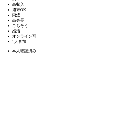
高収入
週末OK
禁煙
高身長
ごちそう
婚活
オンライン可
1人参加
本人確認済み