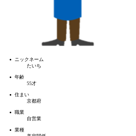
ニックネーム
たいち
年齢
55才
住まい
京都府
職業
自営業
業種