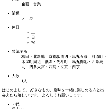
企画・営業
業種
メーカー
休日
土
日
祝
希望場所
梅田・北新地 京都駅周辺・烏丸五条 河原町・
木屋町周辺 祇園・先斗町 烏丸御池・四条烏
丸 四条大宮・西院・左京・西京
人数
1人
はじめまして。 好きなもの、趣味を一緒に楽しめる方と出
会えたら嬉しいです。 よろしくお願いします。
50代