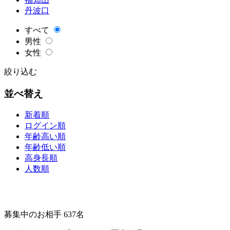
丹波口
すべて
男性
女性
絞り込む
並べ替え
新着順
ログイン順
年齢高い順
年齢低い順
高身長順
人数順
募集中のお相手 637名