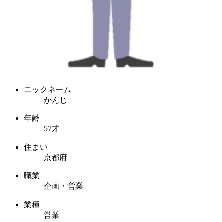
ニックネーム
かんじ
年齢
57才
住まい
京都府
職業
企画・営業
業種
営業