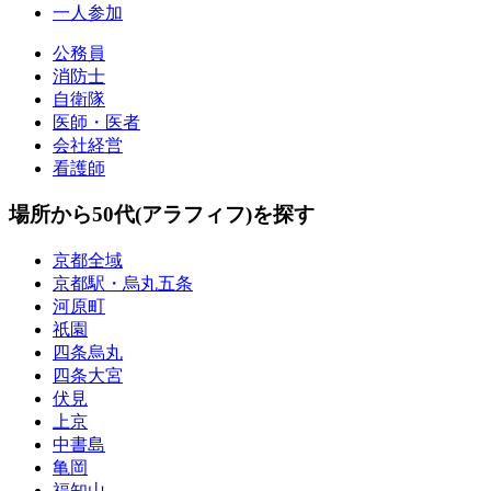
一人参加
公務員
消防士
自衛隊
医師・医者
会社経営
看護師
場所から50代(アラフィフ)を探す
京都全域
京都駅・烏丸五条
河原町
祇園
四条烏丸
四条大宮
伏見
上京
中書島
亀岡
福知山