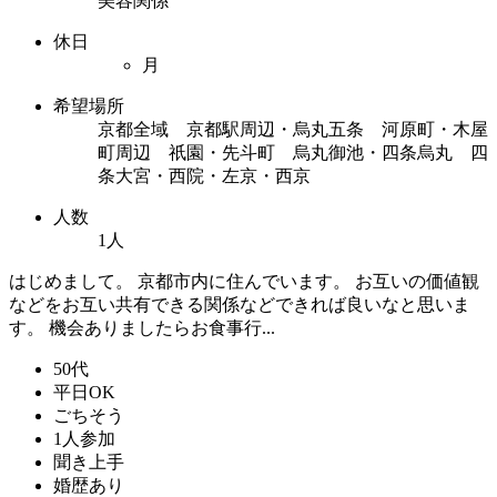
美容関係
休日
月
希望場所
京都全域 京都駅周辺・烏丸五条 河原町・木屋
町周辺 祇園・先斗町 烏丸御池・四条烏丸 四
条大宮・西院・左京・西京
人数
1人
はじめまして。 京都市内に住んでいます。 お互いの価値観
などをお互い共有できる関係などできれば良いなと思いま
す。 機会ありましたらお食事行...
50代
平日OK
ごちそう
1人参加
聞き上手
婚歴あり