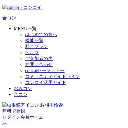
合コン
MENU一覧
はじめての方へ
機能一覧
料金プラン
ヘルプ
ご参加者の声
お問い合わせ
concoiセーフティー
コミュニティガイドライン
コンコイ活用ガイド
おみコン
合コン
お相手検索
無料
で
登録
ログイン
会員ホーム