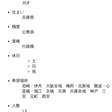
39才
住まい
兵庫県
職業
公務員
業種
行政職
休日
土
日
祝
希望場所
尼崎・伊丹 大阪全域 梅田・北新地 難波・心
斎橋・堀江 京橋 天満 兵庫全域 神戸 三
宮 元町 西宮
人数
1人