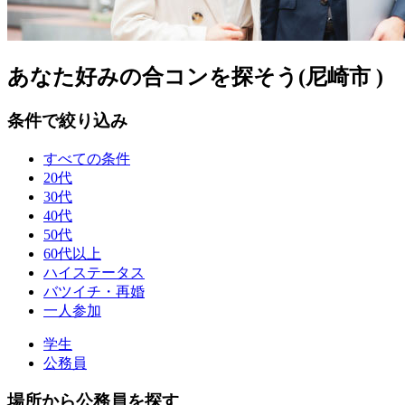
あなた好みの合コンを探そう(尼崎市 )
条件で絞り込み
すべての条件
20代
30代
40代
50代
60代以上
ハイステータス
バツイチ・再婚
一人参加
学生
公務員
場所から公務員を探す