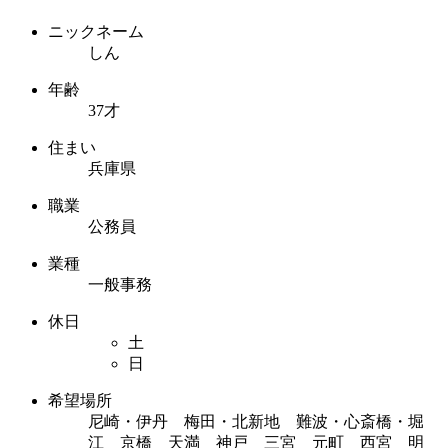
ニックネーム
しん
年齢
37才
住まい
兵庫県
職業
公務員
業種
一般事務
休日
土
日
希望場所
尼崎・伊丹 梅田・北新地 難波・心斎橋・堀
江 京橋 天満 神戸 三宮 元町 西宮 明