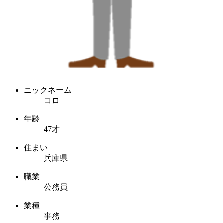
ニックネーム
コロ
年齢
47才
住まい
兵庫県
職業
公務員
業種
事務