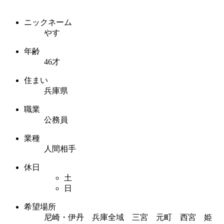
ニックネーム
やす
年齢
46才
住まい
兵庫県
職業
公務員
業種
人間相手
休日
土
日
希望場所
尼崎・伊丹 兵庫全域 三宮 元町 西宮 姫