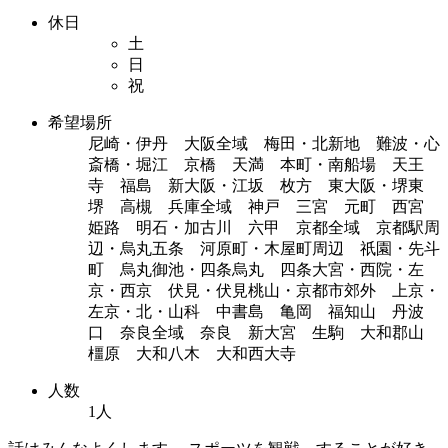
休日
土
日
祝
希望場所
尼崎・伊丹 大阪全域 梅田・北新地 難波・心
斎橋・堀江 京橋 天満 本町・南船場 天王
寺 福島 新大阪・江坂 枚方 東大阪・堺東
堺 高槻 兵庫全域 神戸 三宮 元町 西宮
姫路 明石・加古川 六甲 京都全域 京都駅周
辺・烏丸五条 河原町・木屋町周辺 祇園・先斗
町 烏丸御池・四条烏丸 四条大宮・西院・左
京・西京 伏見・伏見桃山・京都市郊外 上京・
左京・北・山科 中書島 亀岡 福知山 丹波
口 奈良全域 奈良 新大宮 生駒 大和郡山
橿原 大和八木 大和西大寺
人数
1人