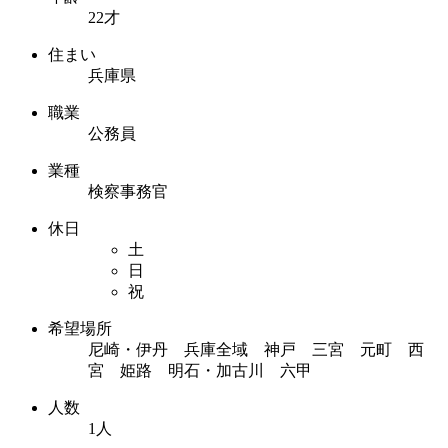
22才
住まい
兵庫県
職業
公務員
業種
検察事務官
休日
土
日
祝
希望場所
尼崎・伊丹 兵庫全域 神戸 三宮 元町 西
宮 姫路 明石・加古川 六甲
人数
1人