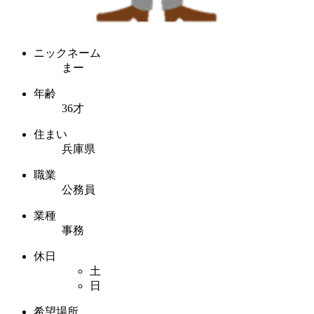
ニックネーム
まー
年齢
36才
住まい
兵庫県
職業
公務員
業種
事務
休日
土
日
希望場所