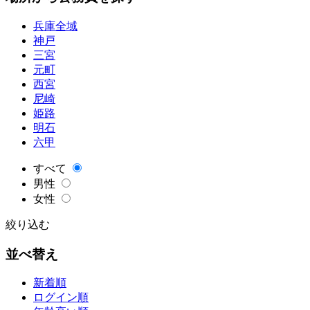
兵庫全域
神戸
三宮
元町
西宮
尼崎
姫路
明石
六甲
すべて
男性
女性
絞り込む
並べ替え
新着順
ログイン順