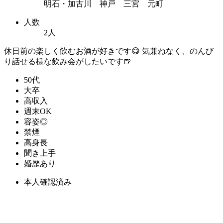
明石・加古川 神戸 三宮 元町
人数
2人
休日前の楽しく飲むお酒が好きです😋 気兼ねなく、のんび
り話せる様な飲み会がしたいです🍺
50代
大卒
高収入
週末OK
容姿◎
禁煙
高身長
聞き上手
婚歴あり
本人確認済み