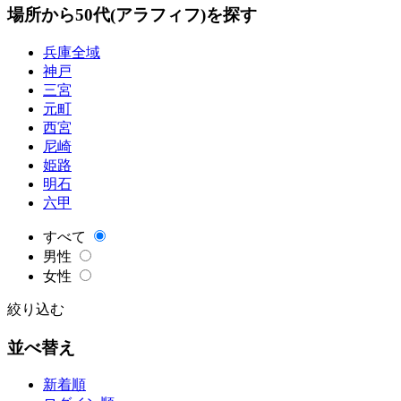
場所から50代(アラフィフ)を探す
兵庫全域
神戸
三宮
元町
西宮
尼崎
姫路
明石
六甲
すべて
男性
女性
絞り込む
並べ替え
新着順