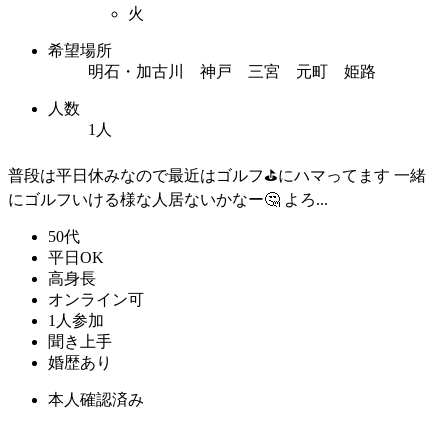
火
希望場所
明石・加古川 神戸 三宮 元町 姫路
人数
1人
普段は平日休みなので最近はゴルフ⛳️にハマってます 一緒
にゴルフいける様な人居ないかなー🤔 よろ...
50代
平日OK
高身長
オンライン可
1人参加
聞き上手
婚歴あり
本人確認済み