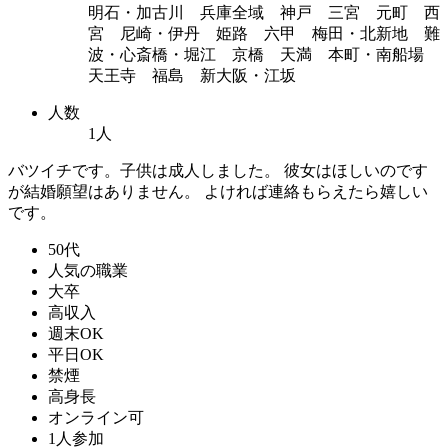
明石・加古川 兵庫全域 神戸 三宮 元町 西
宮 尼崎・伊丹 姫路 六甲 梅田・北新地 難
波・心斎橋・堀江 京橋 天満 本町・南船場
天王寺 福島 新大阪・江坂
人数
1人
バツイチです。子供は成人しました。 彼女はほしいのです
が結婚願望はありません。 よければ連絡もらえたら嬉しい
です。
50代
人気の職業
大卒
高収入
週末OK
平日OK
禁煙
高身長
オンライン可
1人参加