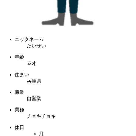
ニックネーム
たいせい
年齢
52才
住まい
兵庫県
職業
自営業
業種
チョキチョキ
休日
月