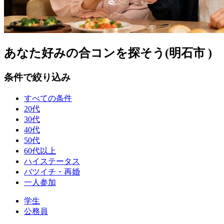
あなた好みの合コンを探そう(明石市 )
条件で絞り込み
すべての条件
20代
30代
40代
50代
60代以上
ハイステータス
バツイチ・再婚
一人参加
学生
公務員