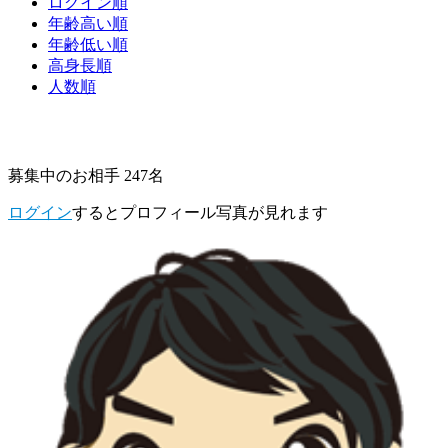
ログイン順
年齢高い順
年齢低い順
高身長順
人数順
募集中のお相手 247名
ログイン
するとプロフィール写真が見れます