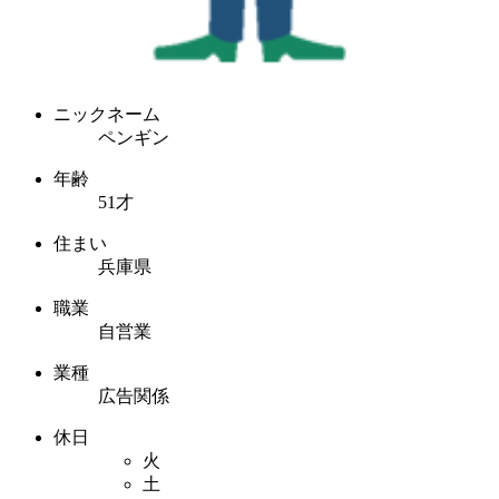
ニックネーム
ペンギン
年齢
51才
住まい
兵庫県
職業
自営業
業種
広告関係
休日
火
土