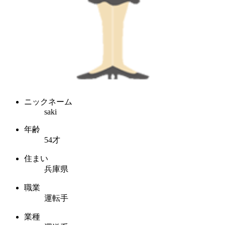
ニックネーム
saki
年齢
54才
住まい
兵庫県
職業
運転手
業種