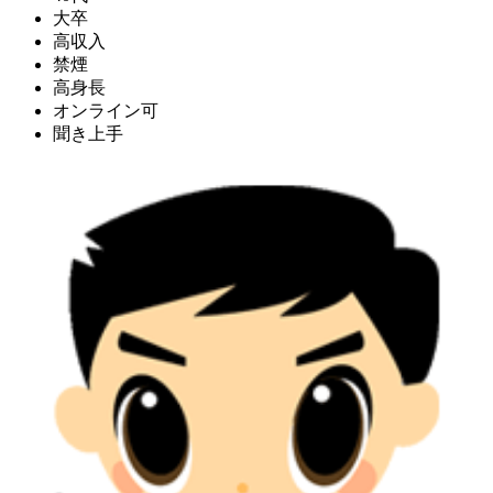
大卒
高収入
禁煙
高身長
オンライン可
聞き上手