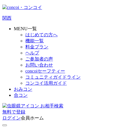
関西
MENU一覧
はじめての方へ
機能一覧
料金プラン
ヘルプ
ご参加者の声
お問い合わせ
concoiセーフティー
コミュニティガイドライン
コンコイ活用ガイド
おみコン
合コン
お相手検索
無料
で
登録
ログイン
会員ホーム