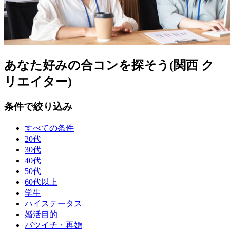
あなた好みの合コンを探そう(関西 ク
リエイター)
条件で絞り込み
すべての条件
20代
30代
40代
50代
60代以上
学生
ハイステータス
婚活目的
バツイチ・再婚