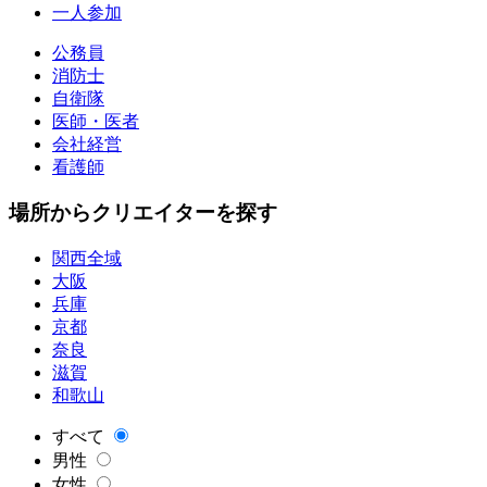
一人参加
公務員
消防士
自衛隊
医師・医者
会社経営
看護師
場所からクリエイターを探す
関西全域
大阪
兵庫
京都
奈良
滋賀
和歌山
すべて
男性
女性