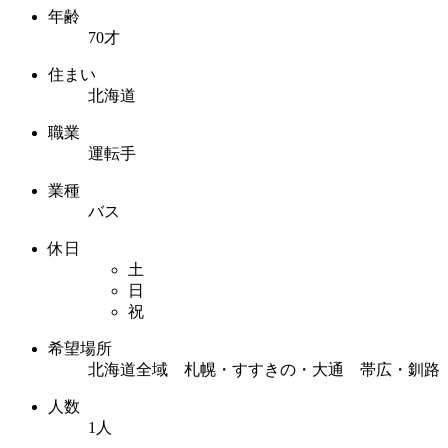
年齢
70才
住まい
北海道
職業
運転手
業種
バス
休日
土
日
祝
希望場所
北海道全域 札幌・すすきの・大通 帯広・釧路
人数
1人