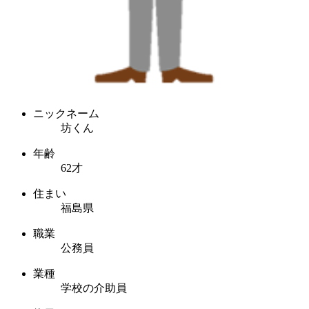
ニックネーム
坊くん
年齢
62才
住まい
福島県
職業
公務員
業種
学校の介助員