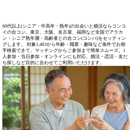
60代以上(シニア・中高年・熟年)の出会いと婚活ならコンコ
イの合コン。東京、大阪、名古屋、福岡など全国でアラカ
ン・シニア熟年層・高齢者との合コン(コンパ)をセッティン
グします。 対象1,483から年齢・職業・趣味など条件でお相
手検索できて、マッチングからご参加まで簡単スムーズ。1
人参加・当日参加・オンラインにも対応。婚活・恋活・友だ
ち探しなど目的に合わせてご利用いただけます。