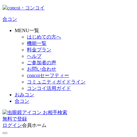
合コン
MENU一覧
はじめての方へ
機能一覧
料金プラン
ヘルプ
ご参加者の声
お問い合わせ
concoiセーフティー
コミュニティガイドライン
コンコイ活用ガイド
おみコン
合コン
お相手検索
無料
で
登録
ログイン
会員ホーム