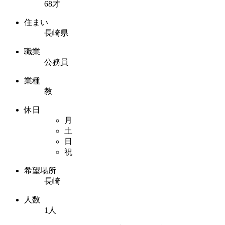
68才
住まい
長崎県
職業
公務員
業種
教
休日
月
土
日
祝
希望場所
長崎
人数
1人