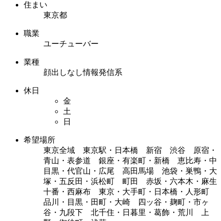
住まい
東京都
職業
ユーチューバー
業種
顔出しなし情報発信系
休日
金
土
日
希望場所
東京全域 東京駅・日本橋 新宿 渋谷 原宿・
青山・表参道 銀座・有楽町・新橋 恵比寿・中
目黒・代官山・広尾 高田馬場 池袋・巣鴨・大
塚・五反田・浜松町 町田 赤坂・六本木・麻生
十番・西麻布 東京・大手町・日本橋・人形町
品川・目黒・田町・大崎 四ッ谷・麹町・市ヶ
谷・九段下 北千住・日暮里・葛飾・荒川 上