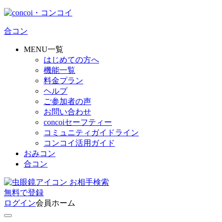
合コン
MENU一覧
はじめての方へ
機能一覧
料金プラン
ヘルプ
ご参加者の声
お問い合わせ
concoiセーフティー
コミュニティガイドライン
コンコイ活用ガイド
おみコン
合コン
お相手検索
無料
で
登録
ログイン
会員ホーム