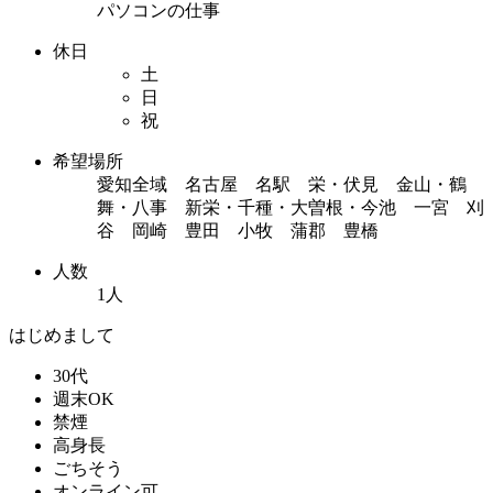
パソコンの仕事
休日
土
日
祝
希望場所
愛知全域 名古屋 名駅 栄・伏見 金山・鶴
舞・八事 新栄・千種・大曽根・今池 一宮 刈
谷 岡崎 豊田 小牧 蒲郡 豊橋
人数
1人
はじめまして
30代
週末OK
禁煙
高身長
ごちそう
オンライン可