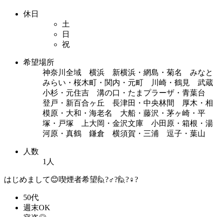
休日
土
日
祝
希望場所
神奈川全域 横浜 新横浜・網島・菊名 みなと
みらい・桜木町・関内・元町 川崎・鶴見 武蔵
小杉・元住吉 溝の口・たまプラーザ・青葉台
登戸・新百合ヶ丘 長津田・中央林間 厚木・相
模原・大和・海老名 大船・藤沢・茅ヶ崎・平
塚・戸塚 上大岡・金沢文庫 小田原・箱根・湯
河原・真鶴 鎌倉 横須賀・三浦 逗子・葉山
人数
1人
はじめまして😊喫煙者希望🙋?♂?🙋?♀?
50代
週末OK