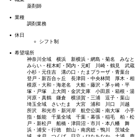
薬剤師
業種
調剤業務
休日
シフト制
希望場所
神奈川全域 横浜 新横浜・網島・菊名 みなと
みらい・桜木町・関内・元町 川崎・鶴見 武蔵
小杉・元住吉 溝の口・たまプラーザ・青葉台
登戸・新百合ヶ丘 長津田・中央林間 厚木・相
模原・大和・海老名 大船・藤沢・茅ヶ崎・平
塚・戸塚 上大岡・金沢文庫 小田原・箱根・湯
河原・真鶴 鎌倉 横須賀・三浦 逗子・葉山
埼玉全域 さいたま 大宮 浦和 川口 川越
所沢 和光市・新河岸 航空公園・南大塚 小手
指・飯能 千葉全域 千葉・幕張・稲毛 柏・松
戸・新松戸 船橋・津田沼・市川・本八幡 舞
浜・浦安・行徳 館山・南房総・鴨川 茨城全
域 水戸 つくば 日立・ひたちなか 土浦 鹿