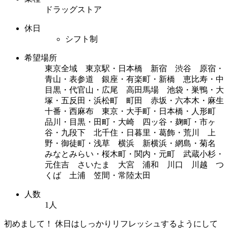
ドラッグストア
休日
シフト制
希望場所
東京全域 東京駅・日本橋 新宿 渋谷 原宿・
青山・表参道 銀座・有楽町・新橋 恵比寿・中
目黒・代官山・広尾 高田馬場 池袋・巣鴨・大
塚・五反田・浜松町 町田 赤坂・六本木・麻生
十番・西麻布 東京・大手町・日本橋・人形町
品川・目黒・田町・大崎 四ッ谷・麹町・市ヶ
谷・九段下 北千住・日暮里・葛飾・荒川 上
野・御徒町・浅草 横浜 新横浜・網島・菊名
みなとみらい・桜木町・関内・元町 武蔵小杉・
元住吉 さいたま 大宮 浦和 川口 川越 つ
くば 土浦 笠間・常陸太田
人数
1人
初めまして！ 休日はしっかりリフレッシュするようにして