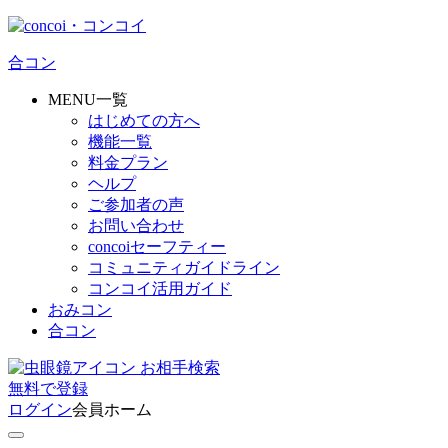
合コン
MENU一覧
はじめての方へ
機能一覧
料金プラン
ヘルプ
ご参加者の声
お問い合わせ
concoiセーフティー
コミュニティガイドライン
コンコイ活用ガイド
おみコン
合コン
お相手検索
無料
で
登録
ログイン
会員ホーム