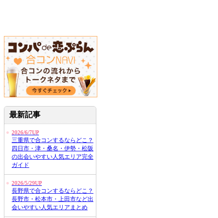
最新記事
2026/6/7UP
三重県で合コンするならどこ？
四日市・津・桑名・伊勢・松阪
の出会いやすい人気エリア完全
ガイド
2026/5/29UP
長野県で合コンするならどこ？
長野市・松本市・上田市など出
会いやすい人気エリアまとめ