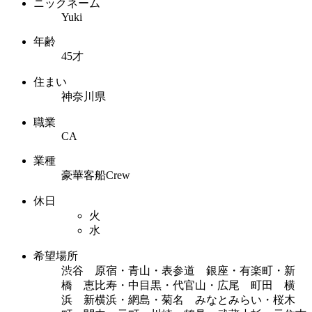
ニックネーム
Yuki
年齢
45才
住まい
神奈川県
職業
CA
業種
豪華客船Crew
休日
火
水
希望場所
渋谷 原宿・青山・表参道 銀座・有楽町・新
橋 恵比寿・中目黒・代官山・広尾 町田 横
浜 新横浜・網島・菊名 みなとみらい・桜木