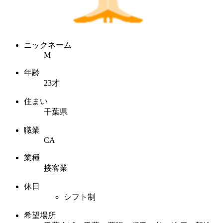
ニックネーム
M
年齢
23才
住まい
千葉県
職業
CA
業種
接客業
休日
シフト制
希望場所