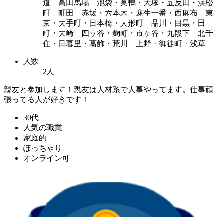
道 高田馬場 池袋・巣鴨・大塚・五反田・浜松
町 町田 赤坂・六本木・麻生十番・西麻布 東
京・大手町・日本橋・人形町 品川・目黒・田
町・大崎 四ッ谷・麹町・市ヶ谷・九段下 北千
住・日暮里・葛飾・荒川 上野・御徒町・浅草
人数
2人
親友と参加します！親友は人材系で人事やってます。仕事頑
張ってる人が好きです！
30代
人気の職業
家庭的
ぽっちゃり
オンライン可