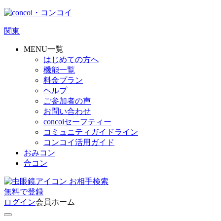
関東
MENU一覧
はじめての方へ
機能一覧
料金プラン
ヘルプ
ご参加者の声
お問い合わせ
concoiセーフティー
コミュニティガイドライン
コンコイ活用ガイド
おみコン
合コン
お相手検索
無料
で
登録
ログイン
会員ホーム