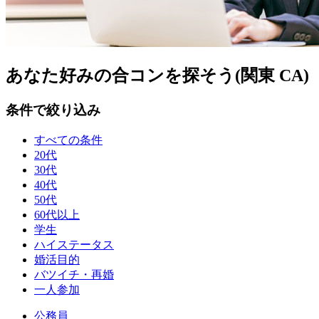
あなた好みの合コンを探そう(関東 CA)
条件で絞り込み
すべての条件
20代
30代
40代
50代
60代以上
学生
ハイステータス
婚活目的
バツイチ・再婚
一人参加
公務員