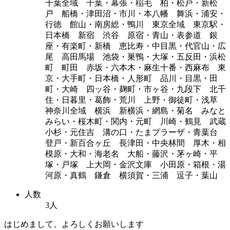
千葉全域 千葉・幕張・稲毛 柏・松戸・新松
戸 船橋・津田沼・市川・本八幡 舞浜・浦安・
行徳 館山・南房総・鴨川 東京全域 東京駅・
日本橋 新宿 渋谷 原宿・青山・表参道 銀
座・有楽町・新橋 恵比寿・中目黒・代官山・広
尾 高田馬場 池袋・巣鴨・大塚・五反田・浜松
町 町田 赤坂・六本木・麻生十番・西麻布 東
京・大手町・日本橋・人形町 品川・目黒・田
町・大崎 四ッ谷・麹町・市ヶ谷・九段下 北千
住・日暮里・葛飾・荒川 上野・御徒町・浅草
神奈川全域 横浜 新横浜・網島・菊名 みなと
みらい・桜木町・関内・元町 川崎・鶴見 武蔵
小杉・元住吉 溝の口・たまプラーザ・青葉台
登戸・新百合ヶ丘 長津田・中央林間 厚木・相
模原・大和・海老名 大船・藤沢・茅ヶ崎・平
塚・戸塚 上大岡・金沢文庫 小田原・箱根・湯
河原・真鶴 鎌倉 横須賀・三浦 逗子・葉山
人数
3人
はじめまして。よろしくお願いします