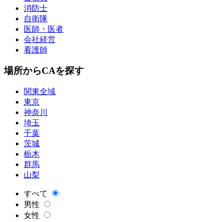
消防士
自衛隊
医師・医者
会社経営
看護師
場所からCAを探す
関東全域
東京
神奈川
埼玉
千葉
茨城
栃木
群馬
山梨
すべて
男性
女性