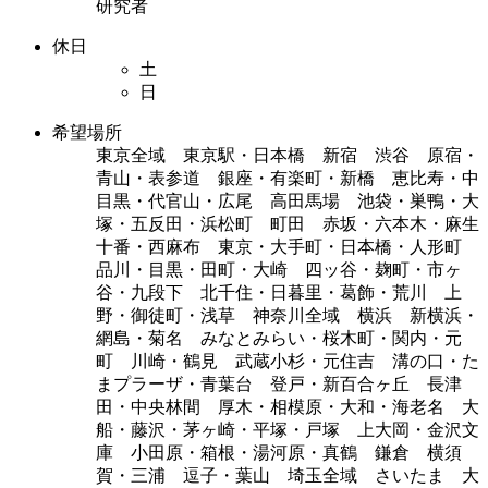
研究者
休日
土
日
希望場所
東京全域 東京駅・日本橋 新宿 渋谷 原宿・
青山・表参道 銀座・有楽町・新橋 恵比寿・中
目黒・代官山・広尾 高田馬場 池袋・巣鴨・大
塚・五反田・浜松町 町田 赤坂・六本木・麻生
十番・西麻布 東京・大手町・日本橋・人形町
品川・目黒・田町・大崎 四ッ谷・麹町・市ヶ
谷・九段下 北千住・日暮里・葛飾・荒川 上
野・御徒町・浅草 神奈川全域 横浜 新横浜・
網島・菊名 みなとみらい・桜木町・関内・元
町 川崎・鶴見 武蔵小杉・元住吉 溝の口・た
まプラーザ・青葉台 登戸・新百合ヶ丘 長津
田・中央林間 厚木・相模原・大和・海老名 大
船・藤沢・茅ヶ崎・平塚・戸塚 上大岡・金沢文
庫 小田原・箱根・湯河原・真鶴 鎌倉 横須
賀・三浦 逗子・葉山 埼玉全域 さいたま 大