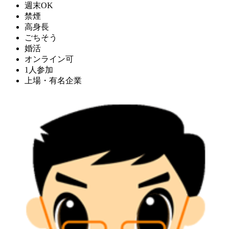
週末OK
禁煙
高身長
ごちそう
婚活
オンライン可
1人参加
上場・有名企業