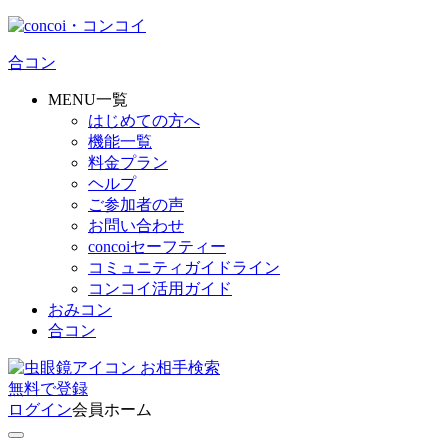
合コン
MENU一覧
はじめての方へ
機能一覧
料金プラン
ヘルプ
ご参加者の声
お問い合わせ
concoiセーフティー
コミュニティガイドライン
コンコイ活用ガイド
おみコン
合コン
お相手検索
無料
で
登録
ログイン
会員ホーム