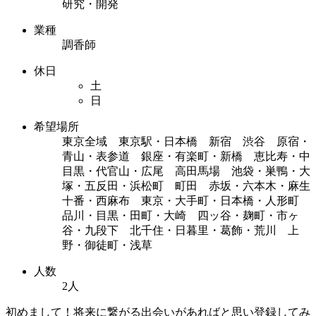
研究・開発
業種
調香師
休日
土
日
希望場所
東京全域 東京駅・日本橋 新宿 渋谷 原宿・
青山・表参道 銀座・有楽町・新橋 恵比寿・中
目黒・代官山・広尾 高田馬場 池袋・巣鴨・大
塚・五反田・浜松町 町田 赤坂・六本木・麻生
十番・西麻布 東京・大手町・日本橋・人形町
品川・目黒・田町・大崎 四ッ谷・麹町・市ヶ
谷・九段下 北千住・日暮里・葛飾・荒川 上
野・御徒町・浅草
人数
2人
初めまして！将来に繋がる出会いがあればと思い登録してみ