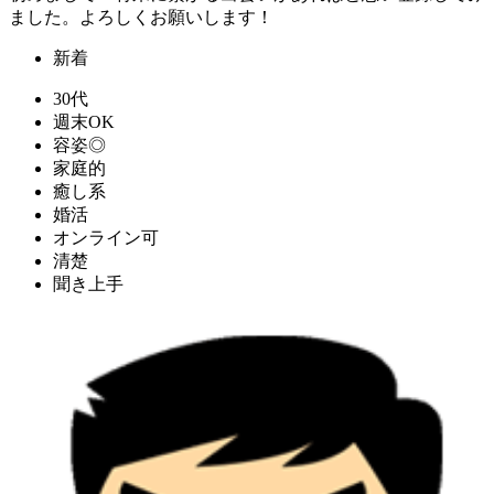
ました。よろしくお願いします！
新着
30代
週末OK
容姿◎
家庭的
癒し系
婚活
オンライン可
清楚
聞き上手