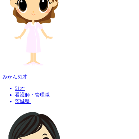
みかん
51才
51才
看護師・管理職
茨城県