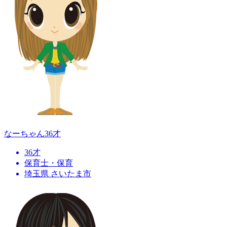
なーちゃん
36才
36才
保育士・保育
埼玉県 さいたま市