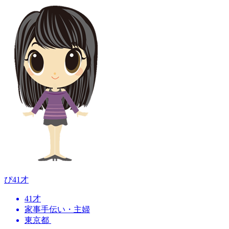
ぴ
41才
41才
家事手伝い・主婦
東京都