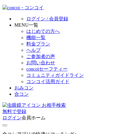
ログイン / 会員登録
MENU一覧
はじめての方へ
機能一覧
料金プラン
ヘルプ
ご参加者の声
お問い合わせ
concoiセーフティー
コミュニティガイドライン
コンコイ活用ガイド
おみコン
合コン
お相手検索
無料
で
登録
ログイン
会員ホーム