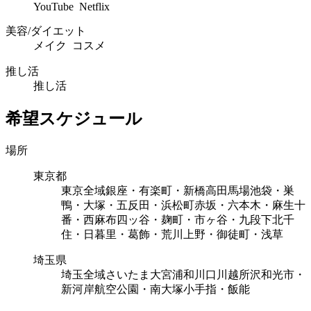
YouTube Netflix
美容/ダイエット
メイク コスメ
推し活
推し活
希望スケジュール
場所
東京都
東京全域
銀座・有楽町・新橋
高田馬場
池袋・巣
鴨・大塚・五反田・浜松町
赤坂・六本木・麻生十
番・西麻布
四ッ谷・麹町・市ヶ谷・九段下
北千
住・日暮里・葛飾・荒川
上野・御徒町・浅草
埼玉県
埼玉全域
さいたま
大宮
浦和
川口
川越
所沢
和光市・
新河岸
航空公園・南大塚
小手指・飯能