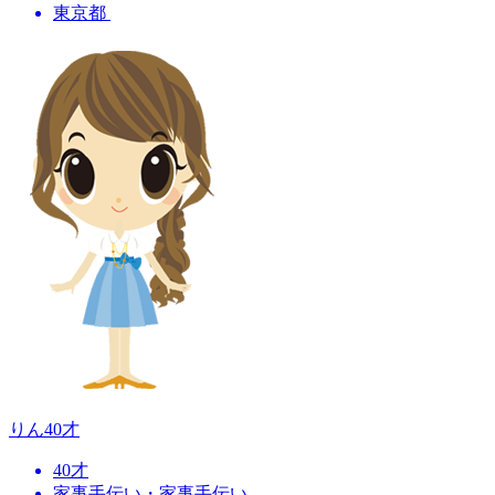
東京都
りん
40才
40才
家事手伝い・家事手伝い