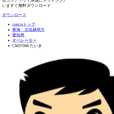
合コンアプリで快適にマッチング♪
いますぐ無料ダウンロード
ダウンロード
concoiトップ
東海・北信越地方
愛知県
オペレーター
CM37088 たいき