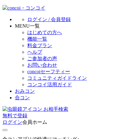
ログイン / 会員登録
MENU一覧
はじめての方へ
機能一覧
料金プラン
ヘルプ
ご参加者の声
お問い合わせ
concoiセーフティー
コミュニティガイドライン
コンコイ活用ガイド
おみコン
合コン
お相手検索
無料
で
登録
ログイン
会員ホーム