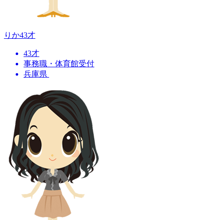
りか
43才
43才
事務職・体育館受付
兵庫県