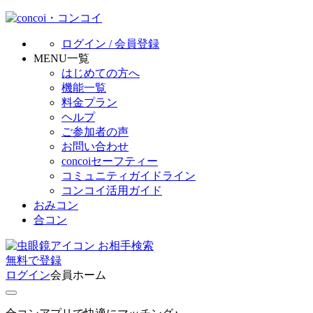
ログイン / 会員登録
MENU一覧
はじめての方へ
機能一覧
料金プラン
ヘルプ
ご参加者の声
お問い合わせ
concoiセーフティー
コミュニティガイドライン
コンコイ活用ガイド
おみコン
合コン
お相手検索
無料
で
登録
ログイン
会員ホーム