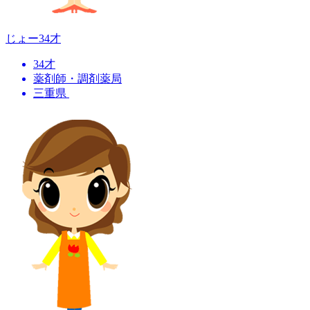
じょー
34才
34才
薬剤師・調剤薬局
三重県