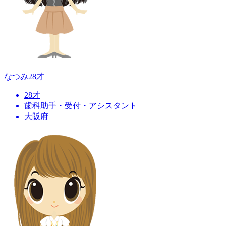
なつみ
28才
28才
歯科助手・受付・アシスタント
大阪府