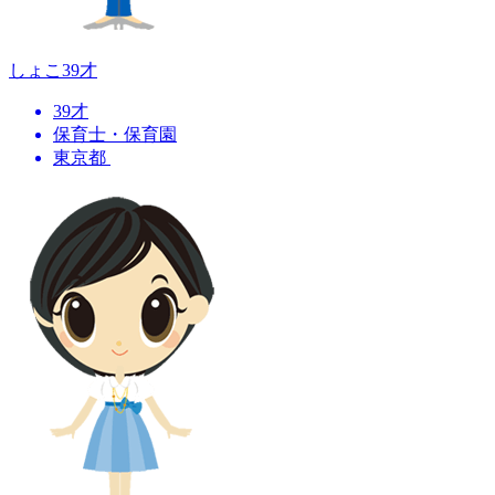
しょこ
39才
39才
保育士・保育園
東京都