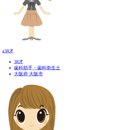
a
38才
38才
歯科助手・歯科衛生士
大阪府 大阪市