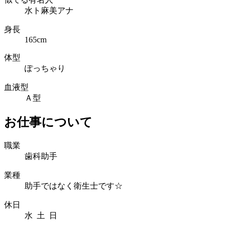
水ト麻美アナ
身長
165cm
体型
ぽっちゃり
血液型
Ａ型
お仕事について
職業
歯科助手
業種
助手ではなく衛生士です☆
休日
水 土 日