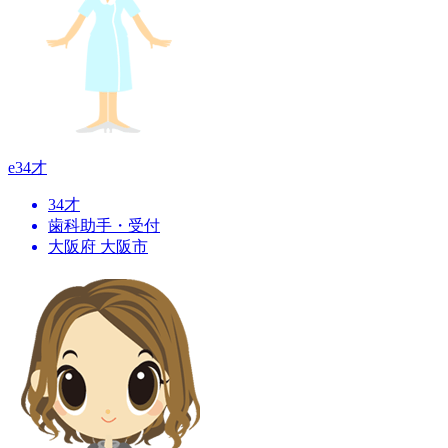
e
34才
34才
歯科助手・受付
大阪府 大阪市