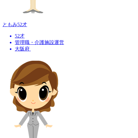
ともみ
52才
52才
管理職・介護施設運営
大阪府