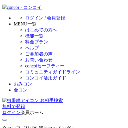
ログイン / 会員登録
MENU一覧
はじめての方へ
機能一覧
料金プラン
ヘルプ
ご参加者の声
お問い合わせ
concoiセーフティー
コミュニティガイドライン
コンコイ活用ガイド
おみコン
合コン
お相手検索
無料
で
登録
ログイン
会員ホーム