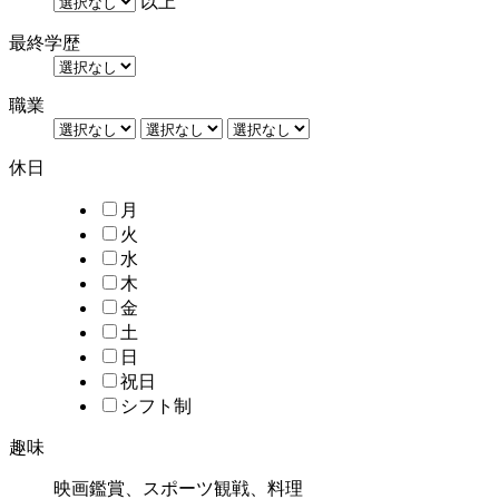
以上
最終学歴
職業
休日
月
火
水
木
金
土
日
祝日
シフト制
趣味
映画鑑賞、スポーツ観戦、料理