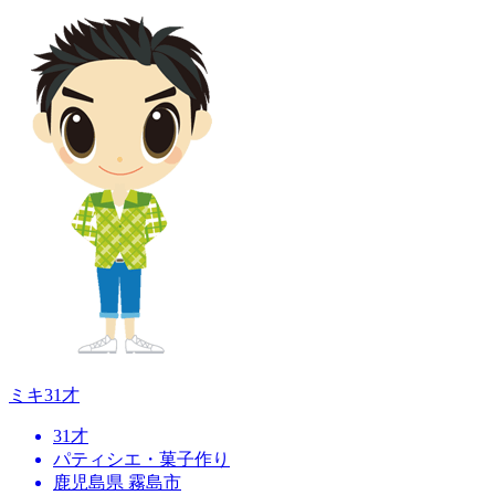
ミキ
31才
31才
パティシエ・菓子作り
鹿児島県 霧島市