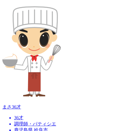
まさ
36才
36才
調理師・パティシエ
鹿児島県 姶良市