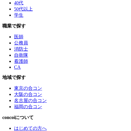
40代
50代以上
学生
職業で探す
医師
公務員
消防士
自衛隊
看護師
CA
地域で探す
東京の合コン
大阪の合コン
名古屋の合コン
福岡の合コン
concoiについて
はじめての方へ