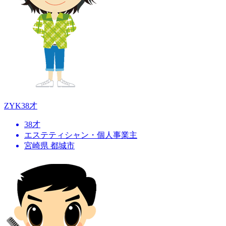
ZYK
38才
38才
エステティシャン・個人事業主
宮崎県 都城市