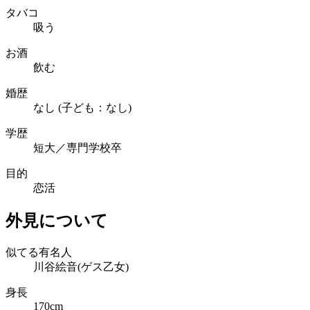
タバコ
吸う
お酒
飲む
婚歴
なし (子ども：なし)
学歴
短大／専門学校卒
目的
恋活
外見について
似てる有名人
川谷絵音(ゲス乙女)
身長
170cm