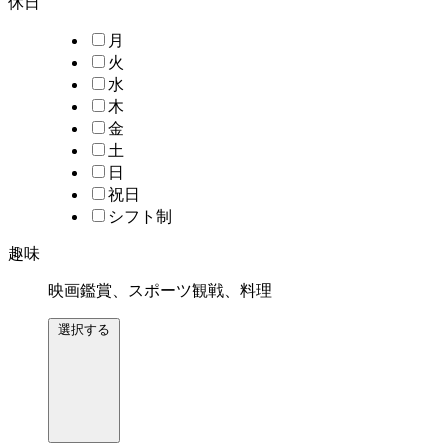
休日
月
火
水
木
金
土
日
祝日
シフト制
趣味
映画鑑賞、スポーツ観戦、料理
選択する