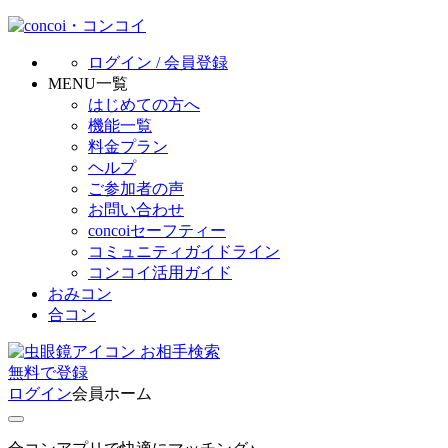
ログイン / 会員登録
MENU一覧
はじめての方へ
機能一覧
料金プラン
ヘルプ
ご参加者の声
お問い合わせ
concoiセーフティー
コミュニティガイドライン
コンコイ活用ガイド
おみコン
合コン
お相手検索
無料
で
登録
ログイン
会員ホーム