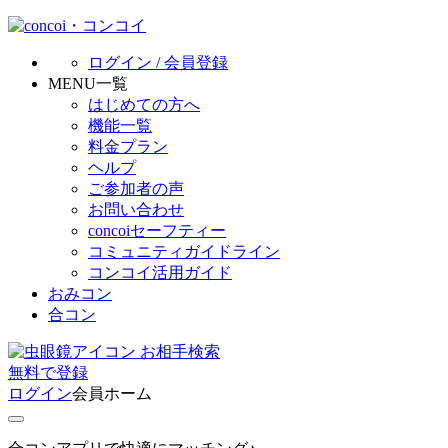
ログイン / 会員登録
MENU一覧
はじめての方へ
機能一覧
料金プラン
ヘルプ
ご参加者の声
お問い合わせ
concoiセーフティー
コミュニティガイドライン
コンコイ活用ガイド
おみコン
合コン
お相手検索
無料
で
登録
ログイン
会員ホーム