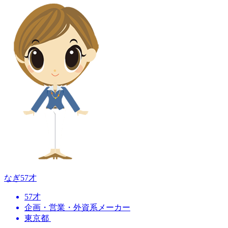
なぎ
57才
57才
企画・営業・外資系メーカー
東京都