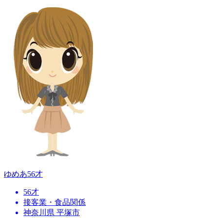
ゆめあ
56才
56才
接客業・食品関係
神奈川県 平塚市