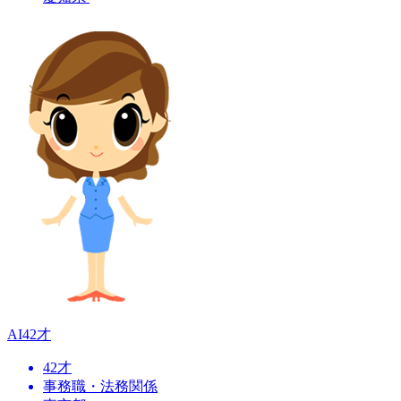
AI
42才
42才
事務職・法務関係