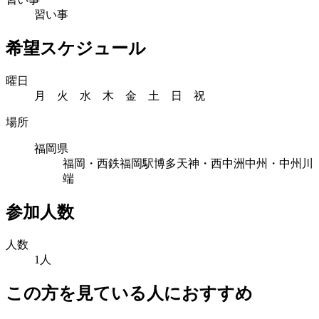
習い事
希望スケジュール
曜日
月 火 水 木 金 土 日 祝
場所
福岡県
福岡・西鉄福岡駅
博多
天神・西中洲
中州・中州川
端
参加人数
人数
1人
この方を見ている人におすすめ