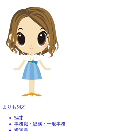
まりも
54才
54才
事務職・総務・一般事務
愛知県