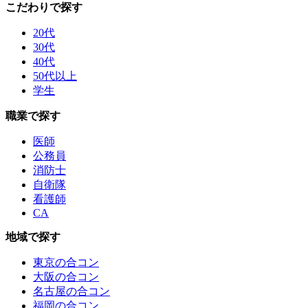
こだわりで探す
20代
30代
40代
50代以上
学生
職業で探す
医師
公務員
消防士
自衛隊
看護師
CA
地域で探す
東京の合コン
大阪の合コン
名古屋の合コン
福岡の合コン