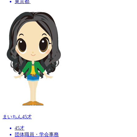
東京都
まいちん
45才
45才
団体職員・学会事務