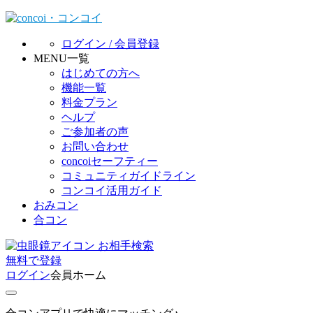
ログイン / 会員登録
MENU一覧
はじめての方へ
機能一覧
料金プラン
ヘルプ
ご参加者の声
お問い合わせ
concoiセーフティー
コミュニティガイドライン
コンコイ活用ガイド
おみコン
合コン
お相手検索
無料
で
登録
ログイン
会員ホーム