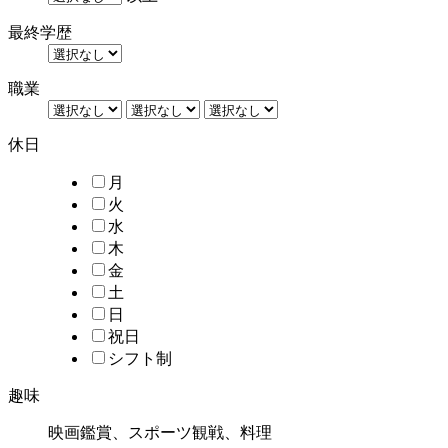
最終学歴
職業
休日
月
火
水
木
金
土
日
祝日
シフト制
趣味
映画鑑賞、スポーツ観戦、料理