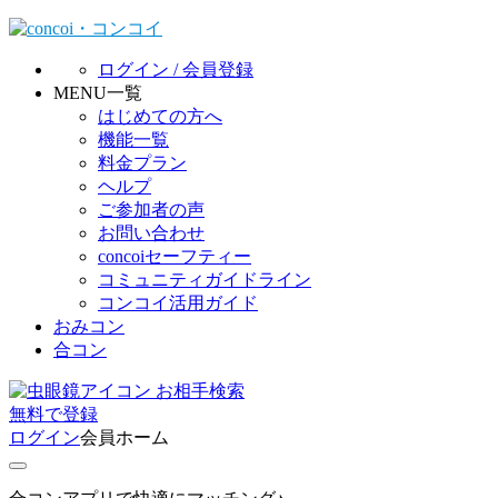
ログイン / 会員登録
MENU一覧
はじめての方へ
機能一覧
料金プラン
ヘルプ
ご参加者の声
お問い合わせ
concoiセーフティー
コミュニティガイドライン
コンコイ活用ガイド
おみコン
合コン
お相手検索
無料
で
登録
ログイン
会員ホーム