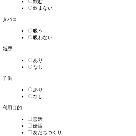
飲む
飲まない
タバコ
吸う
吸わない
婚歴
あり
なし
子供
あり
なし
利用目的
恋活
婚活
友だちづくり