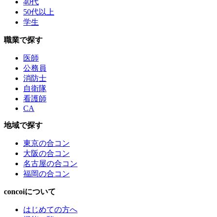
40代
50代以上
学生
職業で探す
医師
公務員
消防士
自衛隊
看護師
CA
地域で探す
東京の合コン
大阪の合コン
名古屋の合コン
福岡の合コン
concoiについて
はじめての方へ