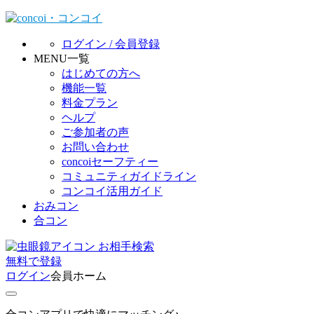
ログイン / 会員登録
MENU一覧
はじめての方へ
機能一覧
料金プラン
ヘルプ
ご参加者の声
お問い合わせ
concoiセーフティー
コミュニティガイドライン
コンコイ活用ガイド
おみコン
合コン
お相手検索
無料
で
登録
ログイン
会員ホーム