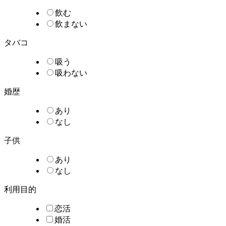
飲む
飲まない
タバコ
吸う
吸わない
婚歴
あり
なし
子供
あり
なし
利用目的
恋活
婚活