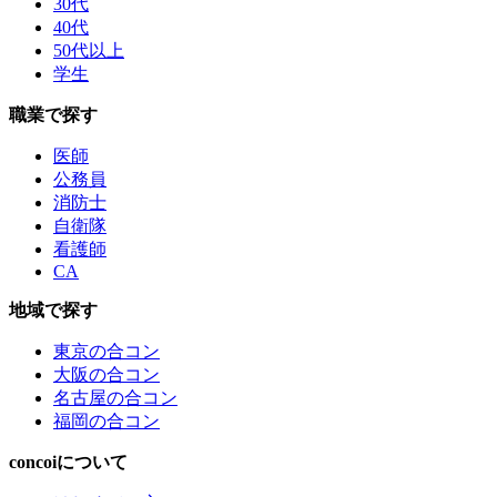
30代
40代
50代以上
学生
職業で探す
医師
公務員
消防士
自衛隊
看護師
CA
地域で探す
東京の合コン
大阪の合コン
名古屋の合コン
福岡の合コン
concoiについて