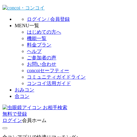
ログイン / 会員登録
MENU一覧
はじめての方へ
機能一覧
料金プラン
ヘルプ
ご参加者の声
お問い合わせ
concoiセーフティー
コミュニティガイドライン
コンコイ活用ガイド
おみコン
合コン
お相手検索
無料
で
登録
ログイン
会員ホーム