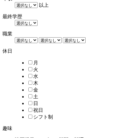
以上
最終学歴
職業
休日
月
火
水
木
金
土
日
祝日
シフト制
趣味