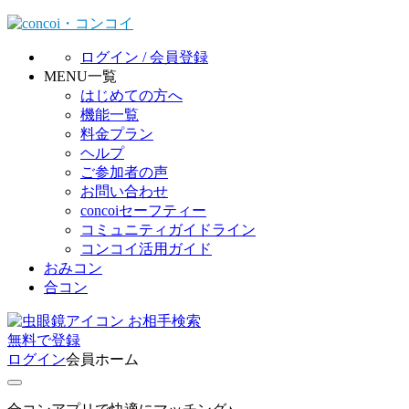
ログイン / 会員登録
MENU一覧
はじめての方へ
機能一覧
料金プラン
ヘルプ
ご参加者の声
お問い合わせ
concoiセーフティー
コミュニティガイドライン
コンコイ活用ガイド
おみコン
合コン
お相手検索
無料
で
登録
ログイン
会員ホーム