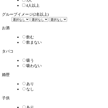
3人
4人以上
グループイメージ
(2名以上)
お酒
飲む
飲まない
タバコ
吸う
吸わない
婚歴
あり
なし
子供
あり