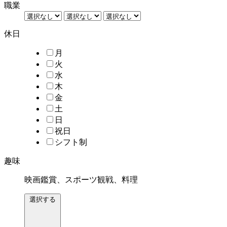
職業
休日
月
火
水
木
金
土
日
祝日
シフト制
趣味
映画鑑賞、スポーツ観戦、料理
選択する