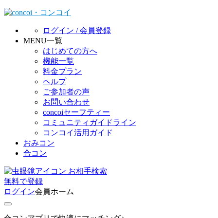
ログイン / 会員登録
MENU一覧
はじめての方へ
機能一覧
料金プラン
ヘルプ
ご参加者の声
お問い合わせ
concoiセーフティー
コミュニティガイドライン
コンコイ活用ガイド
おみコン
合コン
お相手検索
無料
で
登録
ログイン
会員ホーム