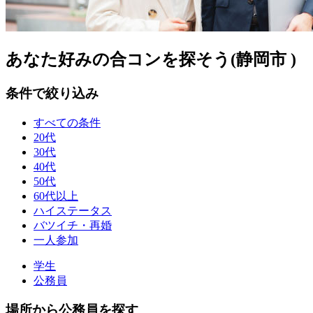
あなた好みの合コンを探そう(静岡市 )
条件で絞り込み
すべての条件
20代
30代
40代
50代
60代以上
ハイステータス
バツイチ・再婚
一人参加
学生
公務員
場所から公務員を探す