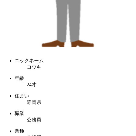
ニックネーム
コウキ
年齢
24才
住まい
静岡県
職業
公務員
業種