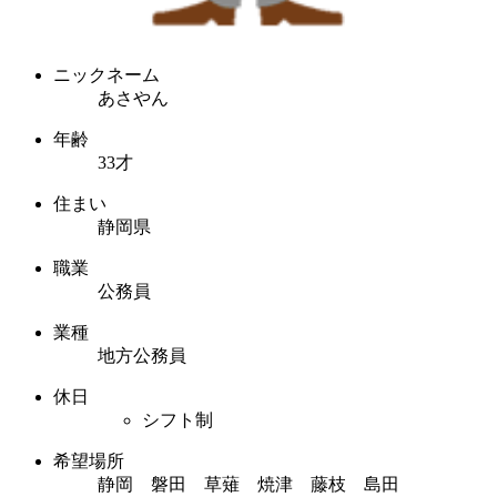
ニックネーム
あさやん
年齢
33才
住まい
静岡県
職業
公務員
業種
地方公務員
休日
シフト制
希望場所
静岡 磐田 草薙 焼津 藤枝 島田