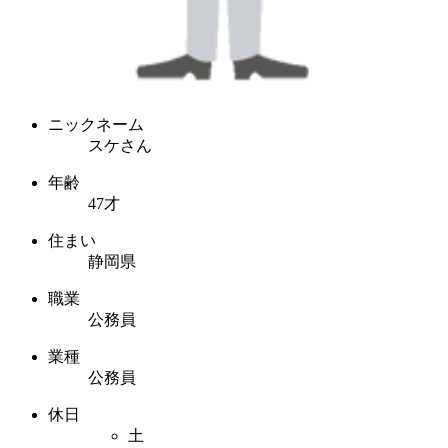
ニックネーム
スケさん
年齢
47才
住まい
静岡県
職業
公務員
業種
公務員
休日
土