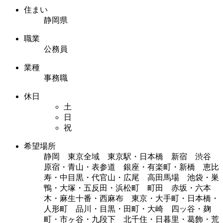
住まい
静岡県
職業
公務員
業種
事務職
休日
土
日
祝
希望場所
静岡 東京全域 東京駅・日本橋 新宿 渋谷
原宿・青山・表参道 銀座・有楽町・新橋 恵比
寿・中目黒・代官山・広尾 高田馬場 池袋・巣
鴨・大塚・五反田・浜松町 町田 赤坂・六本
木・麻生十番・西麻布 東京・大手町・日本橋・
人形町 品川・目黒・田町・大崎 四ッ谷・麹
町・市ヶ谷・九段下 北千住・日暮里・葛飾・荒