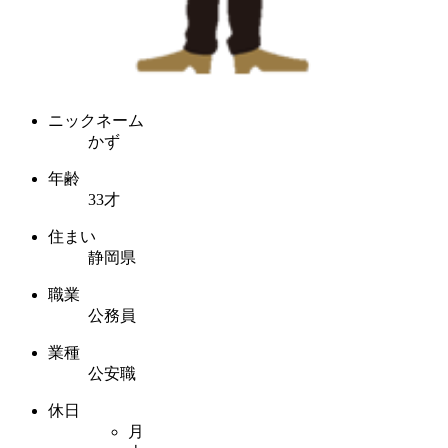
ニックネーム
かず
年齢
33才
住まい
静岡県
職業
公務員
業種
公安職
休日
月