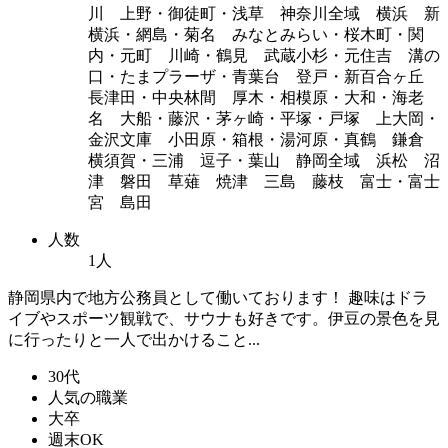
川 上野・御徒町・浅草 神奈川全域 横浜 新
横浜・網島・菊名 みなとみらい・桜木町・関
内・元町 川崎・鶴見 武蔵小杉・元住吉 溝の
口・たまプラーザ・青葉台 登戸・新百合ヶ丘
長津田・中央林間 厚木・相模原・大和・海老
名 大船・藤沢・茅ヶ崎・平塚・戸塚 上大岡・
金沢文庫 小田原・箱根・湯河原・真鶴 鎌倉
横須賀・三浦 逗子・葉山 静岡全域 浜松 沼
津 磐田 草薙 焼津 三島 藤枝 富士・富士
宮 島田
人数
1人
静岡県内で地方公務員として働いております！ 趣味はドラ
イブやスポーツ観戦で、サウナも好きです。伊豆の景色を見
に行ったりと一人で出かけること...
30代
人気の職業
大卒
週末OK