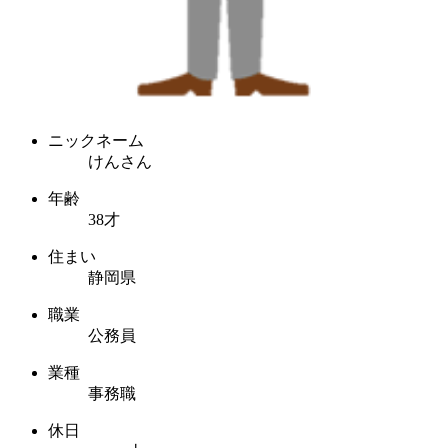
ニックネーム
けんさん
年齢
38才
住まい
静岡県
職業
公務員
業種
事務職
休日