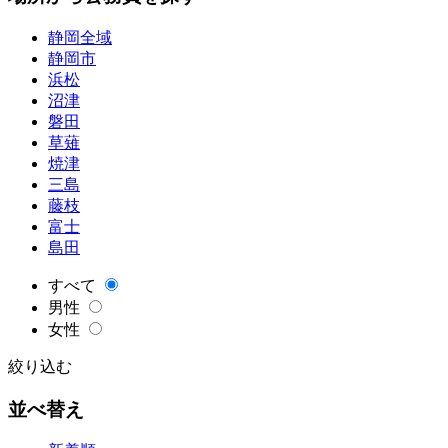
静岡全域
静岡市
浜松
沼津
磐田
草薙
焼津
三島
藤枝
富士
島田
すべて
男性
女性
絞り込む
並べ替え