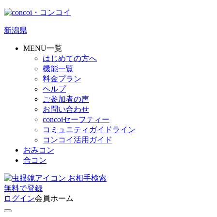
新潟県
MENU一覧
はじめての方へ
機能一覧
料金プラン
ヘルプ
ご参加者の声
お問い合わせ
concoiセーフティー
コミュニティガイドライン
コンコイ活用ガイド
おみコン
合コン
お相手検索
無料
で
登録
ログイン
会員ホーム