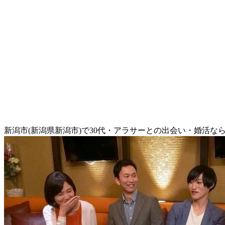
新潟市(新潟県新潟市)で30代・アラサーとの出会い・婚活な