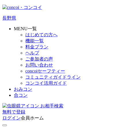
長野県
MENU一覧
はじめての方へ
機能一覧
料金プラン
ヘルプ
ご参加者の声
お問い合わせ
concoiセーフティー
コミュニティガイドライン
コンコイ活用ガイド
おみコン
合コン
お相手検索
無料
で
登録
ログイン
会員ホーム