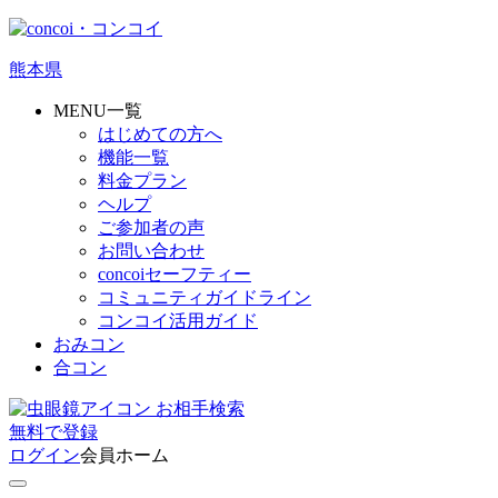
熊本県
MENU一覧
はじめての方へ
機能一覧
料金プラン
ヘルプ
ご参加者の声
お問い合わせ
concoiセーフティー
コミュニティガイドライン
コンコイ活用ガイド
おみコン
合コン
お相手検索
無料
で
登録
ログイン
会員ホーム