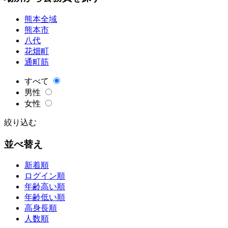
熊本全域
熊本市
八代
花畑町
通町筋
すべて
男性
女性
絞り込む
並べ替え
新着順
ログイン順
年齢高い順
年齢低い順
高身長順
人数順