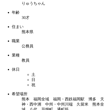
りゅうちゃん
年齢
30才
住まい
熊本県
職業
公務員
業種
教員
休日
土
日
祝
希望場所
熊本 福岡全域 福岡・西鉄福岡駅 博多 天
神・西中洲 中州・中州川端 久留米 熊本全
域 八代 花畑町 通町筋