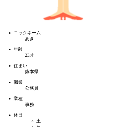
ニックネーム
あき
年齢
23才
住まい
熊本県
職業
公務員
業種
事務
休日
土
日