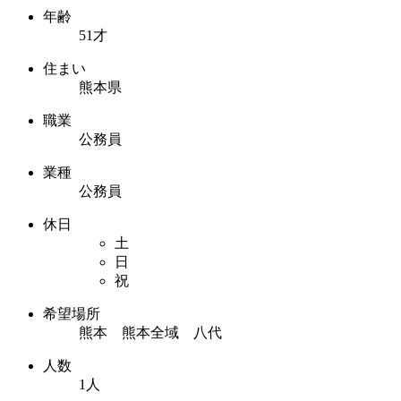
年齢
51才
住まい
熊本県
職業
公務員
業種
公務員
休日
土
日
祝
希望場所
熊本 熊本全域 八代
人数
1人