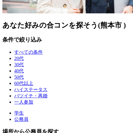
あなた好みの合コンを探そう(熊本市 )
条件で絞り込み
すべての条件
20代
30代
40代
50代
60代以上
ハイステータス
バツイチ・再婚
一人参加
学生
公務員
場所から公務員を探す