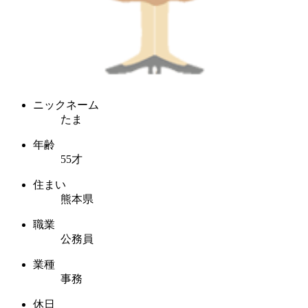
ニックネーム
たま
年齢
55才
住まい
熊本県
職業
公務員
業種
事務
休日