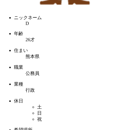
ニックネーム
D
年齢
26才
住まい
熊本県
職業
公務員
業種
行政
休日
土
日
祝
希望場所