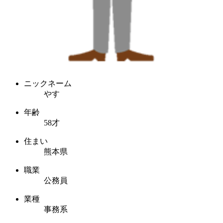
ニックネーム
やす
年齢
58才
住まい
熊本県
職業
公務員
業種
事務系