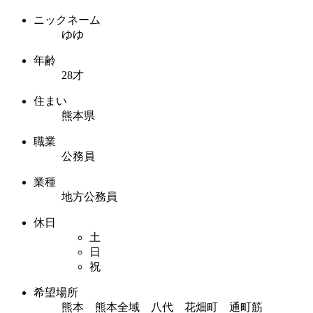
ニックネーム
ゆゆ
年齢
28才
住まい
熊本県
職業
公務員
業種
地方公務員
休日
土
日
祝
希望場所
熊本 熊本全域 八代 花畑町 通町筋