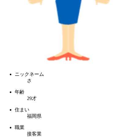
ニックネーム
さ
年齢
29才
住まい
福岡県
職業
接客業