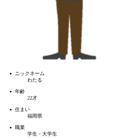
ニックネーム
わたる
年齢
22才
住まい
福岡県
職業
学生・大学生