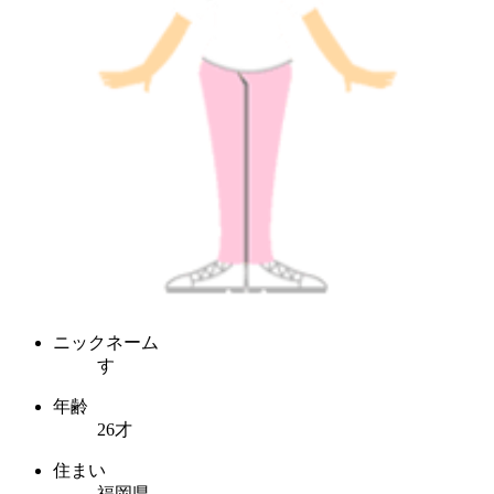
ニックネーム
す
年齢
26才
住まい
福岡県