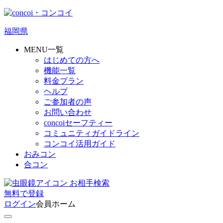
福岡県
MENU一覧
はじめての方へ
機能一覧
料金プラン
ヘルプ
ご参加者の声
お問い合わせ
concoiセーフティー
コミュニティガイドライン
コンコイ活用ガイド
おみコン
合コン
お相手検索
無料
で
登録
ログイン
会員ホーム