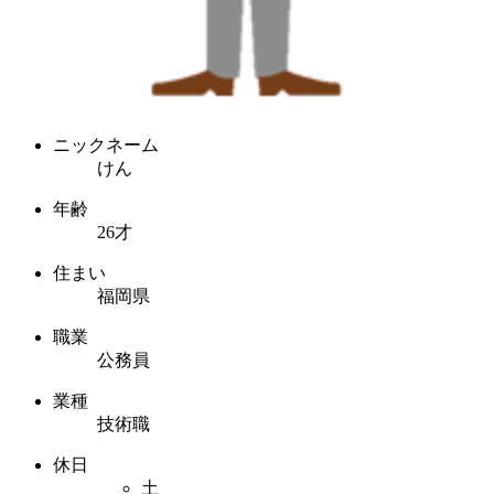
ニックネーム
けん
年齢
26才
住まい
福岡県
職業
公務員
業種
技術職
休日
土