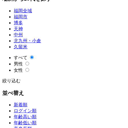
福岡全域
福岡市
博多
天神
中州
北九州・小倉
久留米
すべて
男性
女性
絞り込む
並べ替え
新着順
ログイン順
年齢高い順
年齢低い順