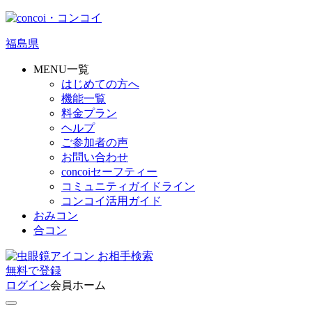
福島県
MENU一覧
はじめての方へ
機能一覧
料金プラン
ヘルプ
ご参加者の声
お問い合わせ
concoiセーフティー
コミュニティガイドライン
コンコイ活用ガイド
おみコン
合コン
お相手検索
無料
で
登録
ログイン
会員ホーム