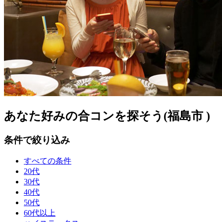
あなた好みの合コンを探そう(福島市 )
条件で絞り込み
すべての条件
20代
30代
40代
50代
60代以上