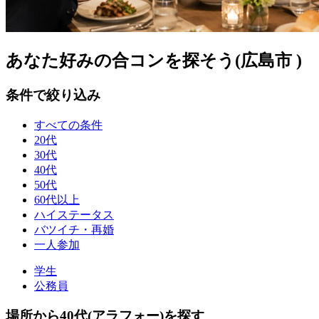
あなた好みの合コンを探そう(広島市 )
条件で絞り込み
すべての条件
20代
30代
40代
50代
60代以上
ハイステータス
バツイチ・再婚
一人参加
学生
公務員
場所から40代(アラフォー)を探す