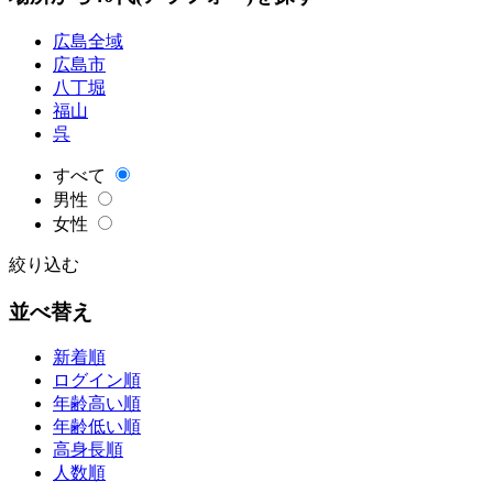
広島全域
広島市
八丁堀
福山
呉
すべて
男性
女性
絞り込む
並べ替え
新着順
ログイン順
年齢高い順
年齢低い順
高身長順
人数順