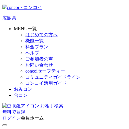
広島県
MENU一覧
はじめての方へ
機能一覧
料金プラン
ヘルプ
ご参加者の声
お問い合わせ
concoiセーフティー
コミュニティガイドライン
コンコイ活用ガイド
おみコン
合コン
お相手検索
無料
で
登録
ログイン
会員ホーム